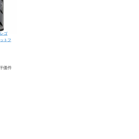
レゴ
ットフ
評価件