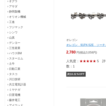
›
オグラ
›
アサダ
›
静岡製機
›
オリオン機械
›
工進
›
フジマック
›
シンワ
›
山真
オレゴン
›
デンヨー
オレゴン 91PX-52E ソー
›
三笠産業
2,780
円(税込3,058円)
›
ハウスBM
›
スターエム
人気度：
★★★★★
5
評
›
土牛
数：1
›
日動工業
›
タスコ
約
10.32
％OFF
›
川口技研
›
共立電気計器
›
ミヤナガ
›
日置電機
›
藤井電工
›
アイウッド