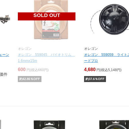
SOLD OUT
オレゴン
オレゴン
チェーン
オレゴン 559045 バイオトリム
オレゴン 559059 ライ
1.6mmx15m
ードプロ
600
4,680
円(税込660円)
円(税込5,148円)
価件
約
42.86
％OFF
約
37.6
％OFF