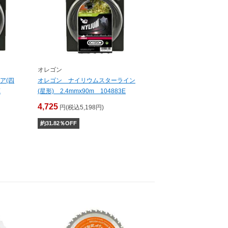
オレゴン
ア(四
オレゴン ナイリウムスターライン
E
(星形) 2.4mmx90m 104883E
4,725
円(税込5,198円)
約
31.82
％OFF