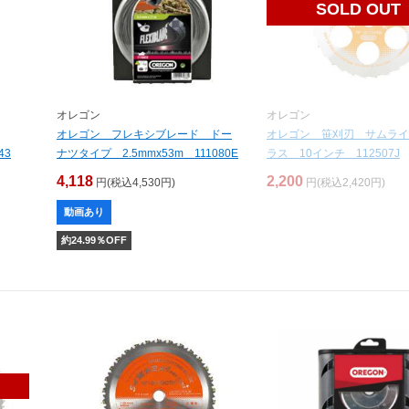
SOLD OUT
オレゴン
オレゴン
オレゴン フレキシブレード ドー
オレゴン 笹刈刃 サムライ
43
ナツタイプ 2.5mmx53m 111080E
ラス 10インチ 112507J
4,118
2,200
円(税込4,530円)
円(税込2,420円)
動画あり
約
24.99
％OFF