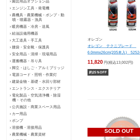
›
園芸用品オプション品
›
エンジン工具・発電機
›
農機具・農業機械・ポンプ・動
噴・噴霧器・漁具
›
暖房機器・冷房・送風
›
給油設備用機器
オレゴン
›
大工道具・手工具
オレゴン テクニブレード
›
腰袋・安全靴・保護具
6.0mmx26cm(205本入) 5252
›
安全用品・清掃・現場用品
›
運搬機器・吊り具
11,820
円(税込13,002円)
›
脚立・はしご・アルミブリッジ
約
25
％OFF
›
電源コード・照明・作業灯
›
建築金物・基礎・水回り部材
›
エントランス・エクステリア
›
電化製品・空気清浄機・除湿
機・その他
›
公共施設・商業スペース用品
›
カー用品
›
ポンプ
›
溶接機・溶接用品
SOLD OUT
›
農業機械・農業資材