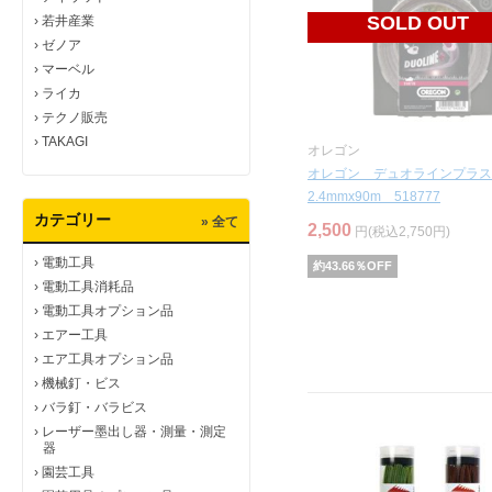
SOLD OUT
›
若井産業
›
ゼノア
›
マーベル
›
ライカ
›
テクノ販売
›
TAKAGI
オレゴン
オレゴン デュオラインプラ
2.4mmx90m 518777
カテゴリー
» 全て
2,500
円(税込2,750円)
›
電動工具
約
43.66
％OFF
›
電動工具消耗品
›
電動工具オプション品
›
エアー工具
›
エア工具オプション品
›
機械釘・ビス
›
バラ釘・バラビス
›
レーザー墨出し器・測量・測定
器
›
園芸工具