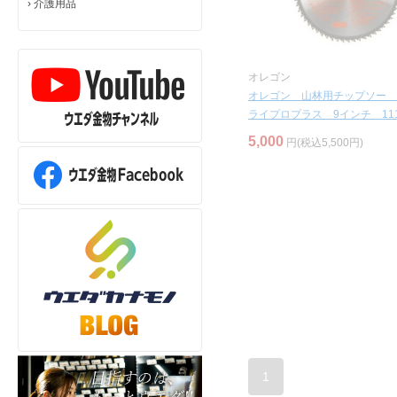
›
介護用品
オレゴン
オレゴン 山林用チップソー 
ライプロプラス 9インチ 111
5,000
円(税込5,500円)
1