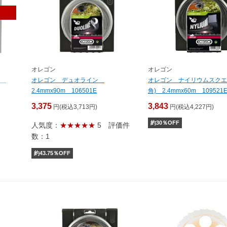
オレゴン
オレゴン
ス
オレゴン デュオライン
オレゴン ナイリウムスクエ
2.4mmx90m 106501E
角) 2.4mmx60m 109521
3,375
3,843
円(税込3,713円)
円(税込4,227円)
約
30
％OFF
人気度：
★★★★★
5
評価件
数：1
約
43.75
％OFF