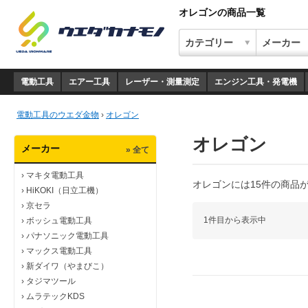
オレゴンの商品一覧
電動工具
エアー工具
レーザー・測量測定
エンジン工具・発電機
電動工具のウエダ金物
›
オレゴン
オレゴン
メーカー
» 全て
›
マキタ電動工具
オレゴンには15件の商品
›
HiKOKI（日立工機）
›
京セラ
1件目から表示中
›
ボッシュ電動工具
›
パナソニック電動工具
›
マックス電動工具
›
新ダイワ（やまびこ）
›
タジマツール
›
ムラテックKDS