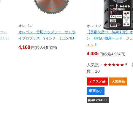
オレゴン
オレゴン
サム
オレゴン 竹切チップソー サムラ
【長期欠品中 納期未定】オ
569J
イプロプラス 9インチ 111570J
ン 刈払い機用ヘッド ジェ
ィット
4,100
円(税込4,510円)
4,485
円(税込4,934円)
人気度：
★★★★★
5
数：10
オススメ品
人気商品
動画あり
約
40.2
％OFF