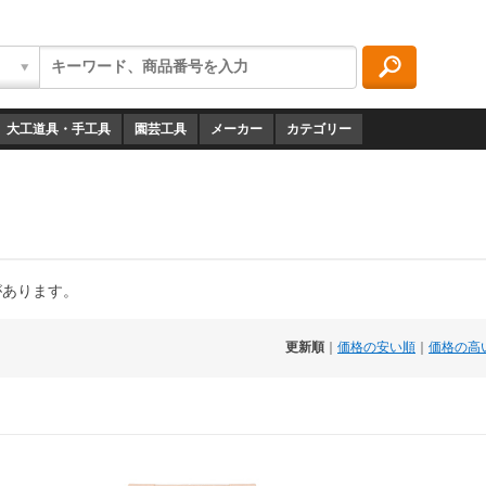
大工道具・手工具
園芸工具
メーカー
カテゴリー
があります。
更新順
｜
価格の安い順
｜
価格の高