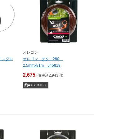
オレゴン
トニングロ
オレゴン テクニ280
2.5mmx81m 545819
2,675
円(税込2,943円)
約
43.68
％OFF