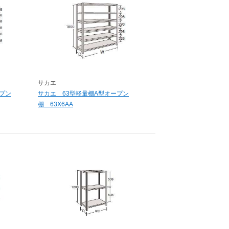
サカエ
プン
サカエ 63型軽量棚A型オープン
棚 63X6AA