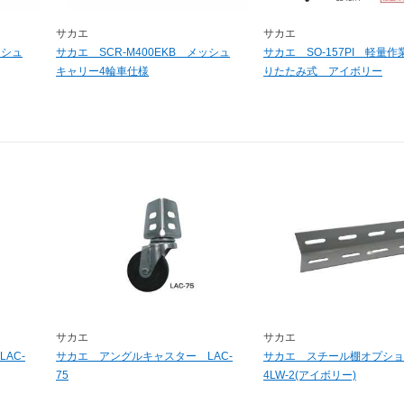
サカエ
サカエ
ッシュ
サカエ SCR-M400EKB メッシュ
サカエ SO-157PI 軽量
キャリー4輪車仕様
りたたみ式 アイボリー
サカエ
サカエ
AC-
サカエ アングルキャスター LAC-
サカエ スチール棚オプシ
75
4LW-2(アイボリー)