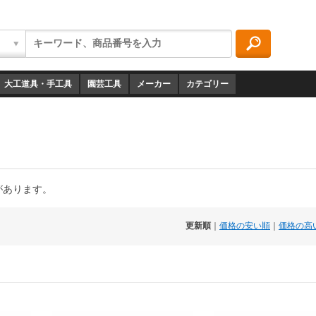
大工道具・手工具
園芸工具
メーカー
カテゴリー
があります。
更新順
｜
価格の安い順
｜
価格の高