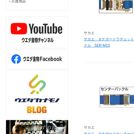
›
介護用品
サカエ
サカエ タナガードラチェット
クル 5ER-M15
サカエ
サカエ タナガードセンターバ