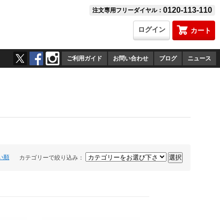
0120-113-110
注文専用フリーダイヤル：
ログイン
カート
ご利用ガイド
お問い合わせ
ブログ
ニュース
い順
カテゴリーで絞り込み：