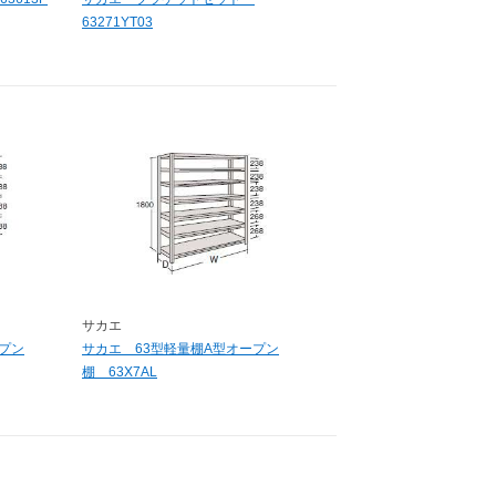
63271YT03
サカエ
プン
サカエ 63型軽量棚A型オープン
棚 63X7AL