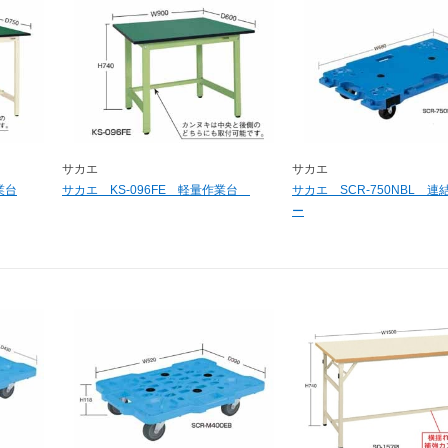
サカエ
サカエ
業台
サカエ KS-096FE 軽量作業台
サカエ SCR-750NBL 連
ー