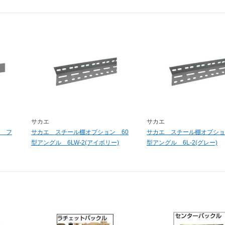
サカエ
サカエ
 フ
サカエ スチール棚オプション 60
サカエ スチール棚オプショ
型アングル 6LW-2(アイボリー)
型アングル 6L-2(グレー)