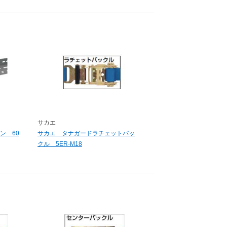
サカエ
ン 60
サカエ タナガードラチェットバッ
クル 5ER-M18