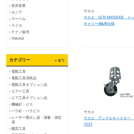
›
若井産業
サカエ
›
ゼノア
サカエ SCR-M450EKB メ
›
マーベル
キャリー4輪車仕様
›
ライカ
›
テクノ販売
›
TAKAGI
カテゴリー
» 全て
›
電動工具
›
電動工具消耗品
›
電動工具オプション品
›
エアー工具
›
エア工具オプション品
›
機械釘・ビス
›
バラ釘・バラビス
サカエ
›
レーザー墨出し器・測量・測定
サカエ アングルキャスター L
器
75ST
›
園芸工具