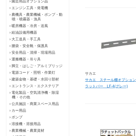
›
園芸用品オプション品
›
エンジン工具・発電機
›
農機具・農業機械・ポンプ・動
噴・噴霧器・漁具
›
暖房機器・冷房・送風
›
給油設備用機器
›
大工道具・手工具
›
腰袋・安全靴・保護具
›
安全用品・清掃・現場用品
›
運搬機器・吊り具
›
脚立・はしご・アルミブリッジ
›
電源コード・照明・作業灯
サカエ
›
建築金物・基礎・水回り部材
サカエ スチール棚オプション
›
エントランス・エクステリア
ラットバー LF-4(グレー)
›
電化製品・空気清浄機・除湿
機・その他
›
公共施設・商業スペース用品
›
カー用品
›
ポンプ
›
溶接機・溶接用品
›
農業機械・農業資材