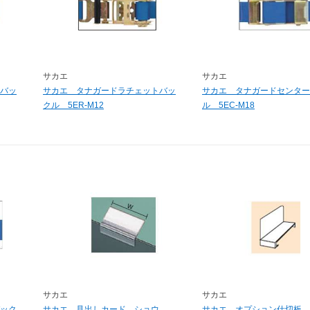
サカエ
サカエ
バッ
サカエ タナガードラチェットバッ
サカエ タナガードセンター
クル 5ER-M12
ル 5EC-M18
サカエ
サカエ
ック
サカエ 見出しカード ショウ
サカエ オプション仕切板 6