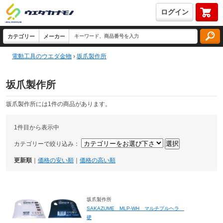
ログイン
電動工具のウエダ金物
›
坂爪製作所
坂爪製作所
坂爪製作所には1件の商品があります。
1件目から表示中
カテゴリーで絞り込み：
更新順
｜
価格の安い順
｜
価格の高い順
坂爪製作所
SAKAZUME MLP-WH マルチプルヘラ
硬