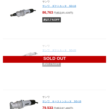
サンワ
サンワ ダクトカッタ SD-16
86,763
円(税込95,439円)
約
27.7
％OFF
サンワ
サンワ ダクトカッタ SD-20
137,375
円(税込151,113円)
SOLD OUT
約
27.7
％OFF
サンワ
サンワ キーストンカッタ SG-16
79,533
円(税込87,486円)