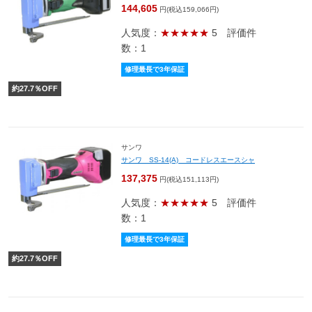
144,605
円(税込159,066円)
人気度：
★★★★★
5
評価件
数：1
修理最長で3年保証
約
27.7
％OFF
サンワ
サンワ SS-14(A) コードレスエースシャ
137,375
円(税込151,113円)
人気度：
★★★★★
5
評価件
数：1
修理最長で3年保証
約
27.7
％OFF