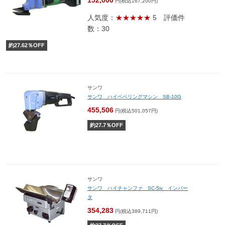
152,000
円(税込167,200円)
人気度：
★★★★★
5
評価件
数：30
約
27.62
％OFF
サンワ
サンワ ハイベベリングマシン SB-10G
455,506
円(税込501,057円)
約
27.7
％OFF
サンワ
サンワ ハイチャンファ SC-5iv インバー
タ
354,283
円(税込389,711円)