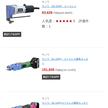
サンワ
サンワ SS-16SP エースシャ
63,626
円(税込69,989円)
人気度：
★★★★★
5
評価件
数：1
約
27.7
％OFF
サンワ
サンワ SL-18(A) コードレス横葺カッタ
ー
151,835
円(税込167,019円)
約
27.7
％OFF
サンワ
サンワ SL-14(A)コードレス横葺カッター