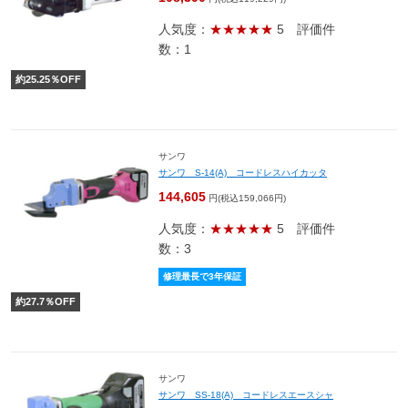
人気度：
★★★★★
5
評価件
数：1
約
25.25
％OFF
サンワ
サンワ S-14(A) コードレスハイカッタ
144,605
円(税込159,066円)
人気度：
★★★★★
5
評価件
数：3
修理最長で3年保証
約
27.7
％OFF
サンワ
サンワ SS-18(A) コードレスエースシャ