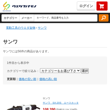
ログイン
電動工具のウエダ金物
›
サンワ
サンワ
サンワには56件の商品があります。
1件目から表示中
カテゴリーで絞り込み：
更新順
｜
価格の安い順
｜
価格の高い順
サンワ
サンワ SA-20S エースカッタ
108,390
円(税込119,229円)