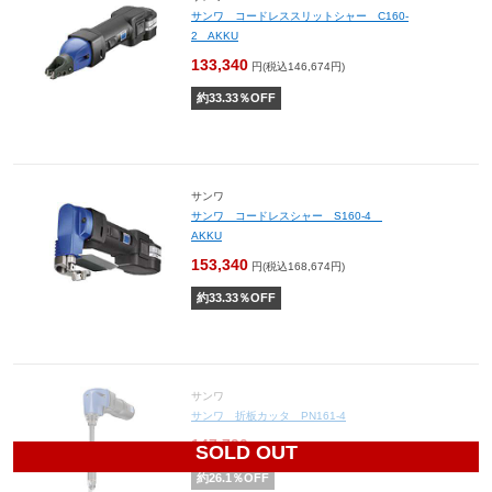
サンワ コードレススリットシャー C160-
2 AKKU
133,340
円(税込146,674円)
約
33.33
％OFF
サンワ
サンワ コードレスシャー S160-4
AKKU
153,340
円(税込168,674円)
約
33.33
％OFF
サンワ
サンワ 折板カッタ PN161-4
147,790
円(税込162,569円)
SOLD OUT
約
26.1
％OFF