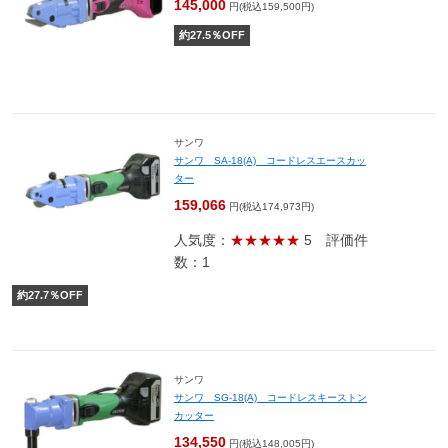
145,000
円(税込159,500円)
約
27.5
％OFF
サンワ
サンワ SA-18(A) コードレスエースカッ
ター
159,066
円(税込174,973円)
人気度：
★★★★★
5
評価件
数：1
約
27.7
％OFF
サンワ
サンワ SG-18(A) コードレスキーストン
カッター
134,550
円(税込148,005円)