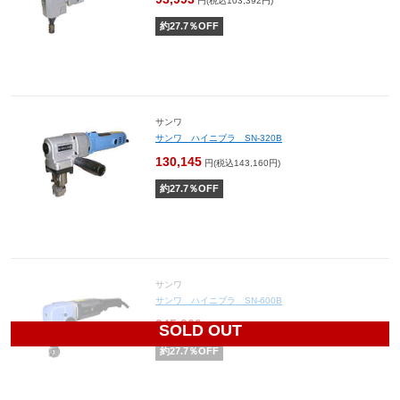
円(税込103,392円)
約
27.7
％OFF
サンワ
サンワ ハイニブラ SN-320B
130,145
円(税込143,160円)
約
27.7
％OFF
サンワ
サンワ ハイニブラ SN-600B
245,829
円(税込270,412円)
SOLD OUT
約
27.7
％OFF