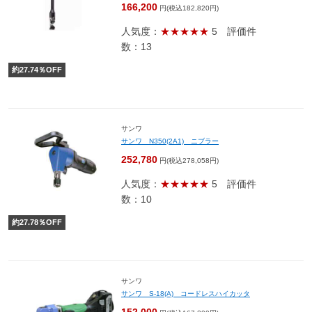
166,200
円(税込182,820円)
人気度：
★★★★★
5
評価件
数：13
約
27.74
％OFF
サンワ
サンワ N350(2A1) ニブラー
252,780
円(税込278,058円)
人気度：
★★★★★
5
評価件
数：10
約
27.78
％OFF
サンワ
サンワ S-18(A) コードレスハイカッタ