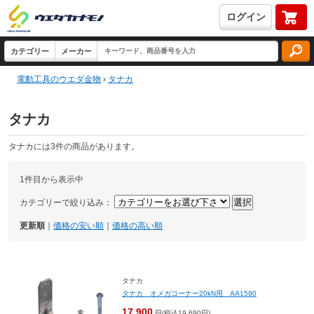
ログイン
電動工具のウエダ金物
›
タナカ
タナカ
タナカには3件の商品があります。
1件目から表示中
カテゴリーで絞り込み：
更新順
｜
価格の安い順
｜
価格の高い順
タナカ
タナカ オメガコーナー20kN用 AA1590
17,900
円(税込19,690円)