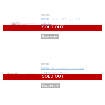
TOPTUL
TOPTUL スタッビラチェットレンチ
CHDI1211
SOLD OUT
3,150
円(税込3,465円)
約
1.56
％OFF
TOPTUL
TOPTUL フレックスラチェットハンドル
9.5sq 268mm CHLI1227
SOLD OUT
5,000
円(税込5,500円)
約
13.79
％OFF