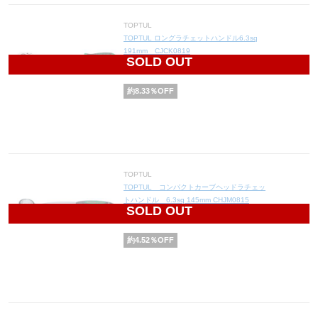
TOPTUL
TOPTUL ロングラチェットハンドル6.3sq
191mm CJCK0819
SOLD OUT
4,400
円(税込4,840円)
約
8.33
％OFF
TOPTUL
TOPTUL コンパクトカーブヘッドラチェッ
トハンドル 6.3sq 145mm CHJM0815
SOLD OUT
3,800
円(税込4,180円)
約
4.52
％OFF