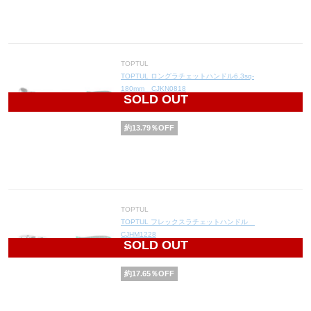
TOPTUL
TOPTUL ロングラチェットハンドル6.3sq-
180mm CJKN0818
SOLD OUT
5,000
円(税込5,500円)
約
13.79
％OFF
TOPTUL
TOPTUL フレックスラチェットハンドル
CJHM1228
SOLD OUT
5,600
円(税込6,160円)
約
17.65
％OFF