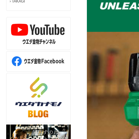
›
TAKAGI