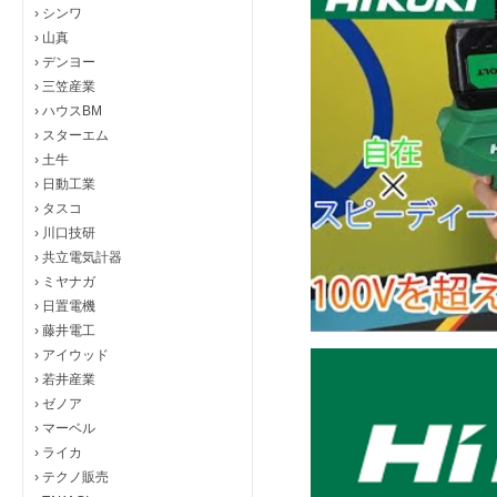
›
シンワ
›
山真
›
デンヨー
›
三笠産業
›
ハウスBM
›
スターエム
›
土牛
›
日動工業
›
タスコ
›
川口技研
›
共立電気計器
›
ミヤナガ
›
日置電機
›
藤井電工
›
アイウッド
›
若井産業
›
ゼノア
›
マーベル
›
ライカ
›
テクノ販売