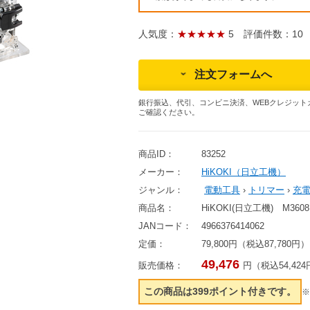
人気度：
★★★★★
5
評価件数：10
注文フォームへ
銀行振込、代引、コンビニ決済、WEBクレジット
ご確認ください。
商品ID：
83252
メーカー：
HiKOKI（日立工機）
ジャンル：
電動工具
›
トリマー
›
充
商品名：
HiKOKI(日立工機) M36
JANコード：
4966376414062
定価：
79,800円（税込87,780円）
49,476
販売価格：
円（税込54,42
この商品は399ポイント付きです。
※