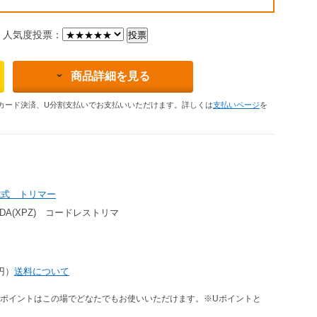
人気度投票：
商品詳細を見る
カード決済、U分割支払いでお支払いいただけます。詳しくは
支払いページ
を
電式 トリマー
08DA(XPZ) コードレストリマ
4円）
送料について
ポイントはこの場でどなたでもお使いいただけます。※Uポイントと