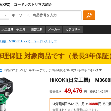
8DA(XPZ) コードレストリマの紹介
大工道具・手工具
園芸工具
メーカー
カテゴリー
立工機) M3608DA(XPZ) コードレストリマ
修理保証 対象商品です（最長3年保証
は
※商品によっては1年や2年までしか保証期間を選べないものもございます
HiKOKI(日立工機) M36
49,476
販売価格：
円（税込54,424円
U分割5回払いで、月々
10885
円でご
金額はあくまでも目安になります。