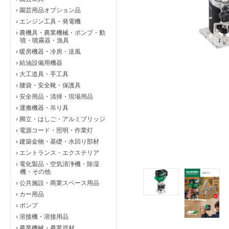
›
園芸用品オプション品
›
エンジン工具・発電機
›
農機具・農業機械・ポンプ・動
噴・噴霧器・漁具
›
暖房機器・冷房・送風
›
給油設備用機器
›
大工道具・手工具
›
腰袋・安全靴・保護具
›
安全用品・清掃・現場用品
›
運搬機器・吊り具
›
脚立・はしご・アルミブリッジ
›
電源コード・照明・作業灯
›
建築金物・基礎・水回り部材
›
エントランス・エクステリア
›
電化製品・空気清浄機・除湿
機・その他
›
公共施設・商業スペース用品
›
カー用品
›
ポンプ
›
溶接機・溶接用品
›
農業機械・農業資材