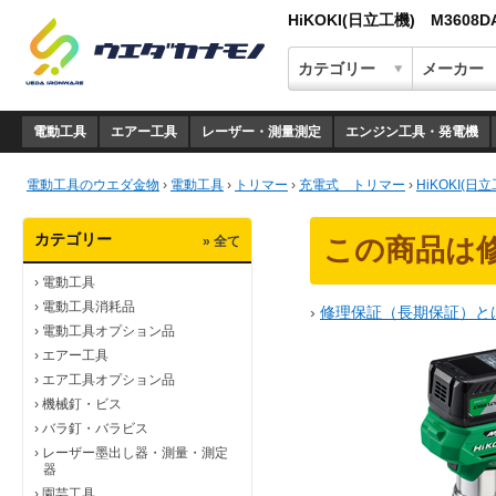
HiKOKI(日立工機) M360
電動工具
エアー工具
レーザー・測量測定
エンジン工具・発電機
電動工具のウエダ金物
›
電動工具
›
トリマー
›
充電式 トリマー
›
HiKOKI(日
カテゴリー
» 全て
この商品は
›
電動工具
›
電動工具消耗品
›
修理保証（長期保証）と
›
電動工具オプション品
›
エアー工具
›
エア工具オプション品
›
機械釘・ビス
›
バラ釘・バラビス
›
レーザー墨出し器・測量・測定
器
›
園芸工具