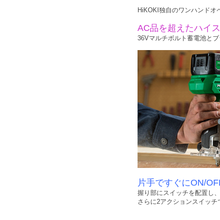
HiKOKI独自のワンハンド
AC品を超えたハイ
36Vマルチボルト蓄電池と
片手ですぐにON/OF
握り部にスイッチを配置し
さらに2アクションスイッチ