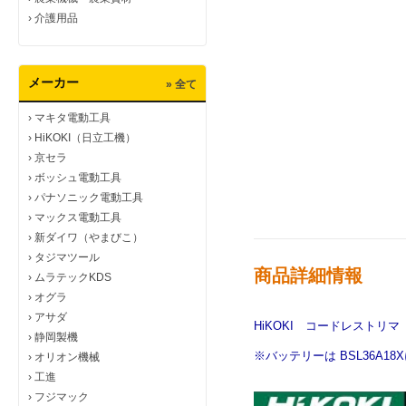
›
介護用品
メーカー
» 全て
›
マキタ電動工具
›
HiKOKI（日立工機）
›
京セラ
›
ボッシュ電動工具
›
パナソニック電動工具
›
マックス電動工具
›
新ダイワ（やまびこ）
›
タジマツール
商品詳細情報
›
ムラテックKDS
›
オグラ
›
アサダ
HiKOKI コードレストリマ 
›
静岡製機
※バッテリーは BSL36A1
›
オリオン機械
›
工進
›
フジマック