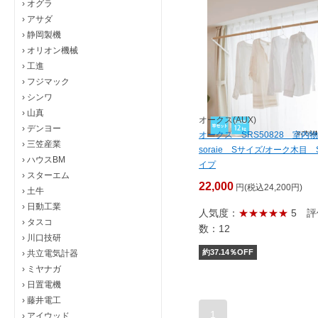
›
オグラ
›
アサダ
›
静岡製機
›
オリオン機械
›
工進
›
フジマック
›
シンワ
›
山真
オークス(AUX)
›
デンヨー
オークス SRS50828 室内
›
三笠産業
soraie Sサイズ/オーク木目 
›
ハウスBM
イプ
›
スターエム
22,000
円(税込24,200円)
›
土牛
›
日動工業
人気度：
★★★★★
5
評
›
タスコ
数：12
›
川口技研
約
37.14
％OFF
›
共立電気計器
›
ミヤナガ
›
日置電機
›
藤井電工
1
›
アイウッド