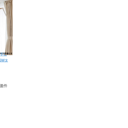
物干し
SWタ
価件