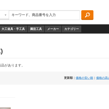
大工道具・手工具
園芸工具
メーカー
カテゴリー
)
の商品があります。
更新順
｜
価格の安い順
｜
価格の高