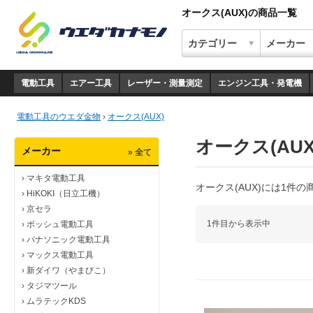
オークス(AUX)の商品一覧
電動工具
エアー工具
レーザー・測量測定
エンジン工具・発電機
電動工具のウエダ金物
›
オークス(AUX)
オークス(AUX
メーカー
» 全て
›
マキタ電動工具
オークス(AUX)には1件
›
HiKOKI（日立工機）
›
京セラ
1件目から表示中
›
ボッシュ電動工具
›
パナソニック電動工具
›
マックス電動工具
›
新ダイワ（やまびこ）
›
タジマツール
›
ムラテックKDS