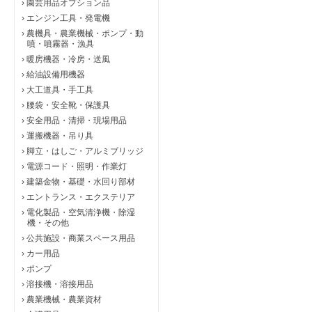
›
園芸用品オプション品
›
エンジン工具・発電機
›
農機具・農業機械・ポンプ・動
噴・噴霧器・漁具
›
暖房機器・冷房・送風
›
給油設備用機器
›
大工道具・手工具
›
腰袋・安全靴・保護具
›
安全用品・清掃・現場用品
›
運搬機器・吊り具
›
脚立・はしご・アルミブリッジ
›
電源コード・照明・作業灯
›
建築金物・基礎・水回り部材
›
エントランス・エクステリア
›
電化製品・空気清浄機・除湿
機・その他
›
公共施設・商業スペース用品
›
カー用品
›
ポンプ
›
溶接機・溶接用品
›
農業機械・農業資材