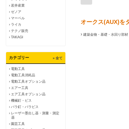
›
若井産業
›
ゼノア
›
マーベル
オークス(AUX)
›
ライカ
›
テクノ販売
›
建築金物・基礎・水回り部材 
›
TAKAGI
カテゴリー
» 全て
›
電動工具
›
電動工具消耗品
›
電動工具オプション品
›
エアー工具
›
エア工具オプション品
›
機械釘・ビス
›
バラ釘・バラビス
›
レーザー墨出し器・測量・測定
器
›
園芸工具