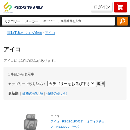
ログイン
電動工具のウエダ金物
›
アイコ
アイコ
アイコには1件の商品があります。
1件目から表示中
カテゴリーで絞り込み：
更新順
｜
価格の安い順
｜
価格の高い順
アイコ
アイコ RS-2301F(M21) オフィスチェ
ア RS2300シリーズ