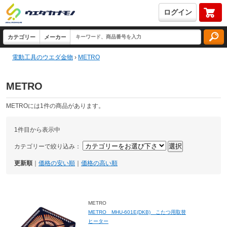
ログイン
電動工具のウエダ金物
›
METRO
METRO
METROには1件の商品があります。
1件目から表示中
カテゴリーで絞り込み：
更新順
｜
価格の安い順
｜
価格の高い順
METRO
METRO MHU-601E(DKB) こたつ用取替
ヒーター