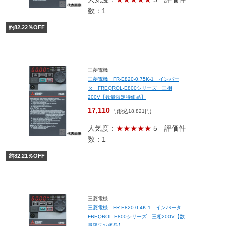
数：1
約
82.22
％OFF
三菱電機
三菱電機 FR-E820-0.75K-1 インバー
タ FREQROL-E800シリーズ 三相
200V【数量限定特価品】
17,110
円(税込18,821円)
人気度：
★★★★★
5
評価件
数：1
約
82.21
％OFF
三菱電機
三菱電機 FR-E820-0.4K-1 インバータ
FREQROL-E800シリーズ 三相200V【数
量限定特価品】