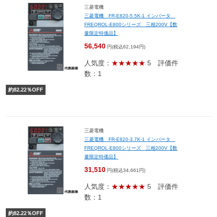
三菱電機
三菱電機 FR-E820-5.5K-1 インバータ
FREQROL-E800シリーズ 三相200V【数
量限定特価品】
56,540
円(税込62,194円)
人気度：
★★★★★
5
評価件
数：1
約
82.22
％OFF
三菱電機
三菱電機 FR-E820-3.7K-1 インバータ
FREQROL-E800シリーズ 三相200V【数
量限定特価品】
31,510
円(税込34,661円)
人気度：
★★★★★
5
評価件
数：1
約
82.22
％OFF