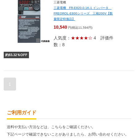
三菱電機
三菱電機 FR-E820-0.1K-1 インバータ
FREQROL-E800シリーズ 三相200V【数
量限定特価品】
10,540
円(税込11,594円)
人気度：
★★★★☆
4
評価件
数：8
約
83.32
％OFF
1
ご利用ガイド
送料や支払い方法などは、こちらをご確認ください。
下記ページで確認できないことがありましたら、お問い合わせください。