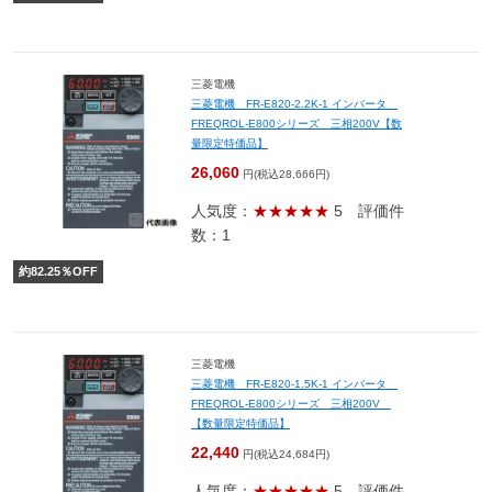
三菱電機
三菱電機 FR-E820-2.2K-1 インバータ
FREQROL-E800シリーズ 三相200V【数
量限定特価品】
26,060
円(税込28,666円)
人気度：
★★★★★
5
評価件
数：1
約
82.25
％OFF
三菱電機
三菱電機 FR-E820-1.5K-1 インバータ
FREQROL-E800シリーズ 三相200V
【数量限定特価品】
22,440
円(税込24,684円)
人気度：
★★★★★
5
評価件