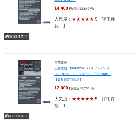
14,400
円(税込15,840円)
人気度：
★★★★★
5
評価件
数：1
約
82.22
％OFF
三菱電機
三菱電機 FR-E820-0.2K-1 インバータ
FREQROL-E800シリーズ 三相200V
【数量限定特価品】
12,000
円(税込13,200円)
人気度：
★★★★★
5
評価件
数：1
約
83.33
％OFF