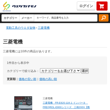
ログイン
電動工具のウエダ金物
›
三菱電機
三菱電機
三菱電機には10件の商品があります。
1件目から表示中
カテゴリーで絞り込み：
更新順
｜
価格の安い順
｜
価格の高い順
三菱電機
三菱電機 FR-E820-11K-1 インバータ
FREQROL-E800シリーズ 三相200V【数