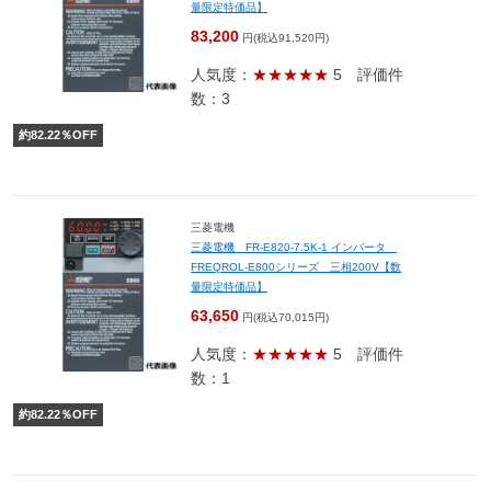
量限定特価品】
83,200
円(税込91,520円)
人気度：
★★★★★
5
評価件
数：3
約
82.22
％OFF
三菱電機
三菱電機 FR-E820-7.5K-1 インバータ
FREQROL-E800シリーズ 三相200V【数
量限定特価品】
63,650
円(税込70,015円)
人気度：
★★★★★
5
評価件
数：1
約
82.22
％OFF