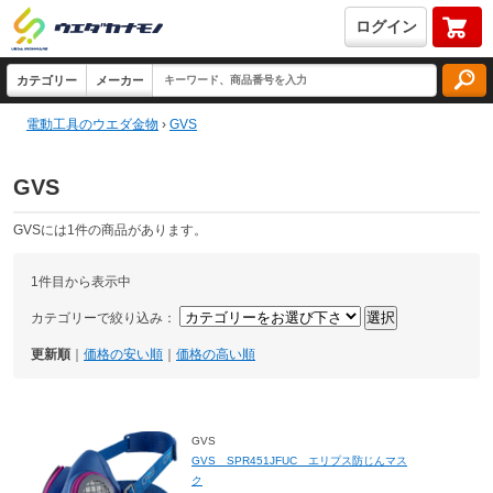
ログイン
電動工具のウエダ金物
›
GVS
GVS
GVSには1件の商品があります。
1件目から表示中
カテゴリーで絞り込み：
更新順
｜
価格の安い順
｜
価格の高い順
GVS
GVS SPR451JFUC エリプス防じんマス
ク