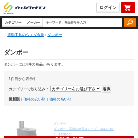
ログイン
電動工具のウエダ金物
›
ダンボー
ダンボー
ダンボーには4件の商品があります。
1件目から表示中
カテゴリーで絞り込み：
更新順
｜
価格の安い順
｜
価格の高い順
ダンボー
ダンボー 高級鋳物薪ストーブ DANBOH-
4 ST-505C