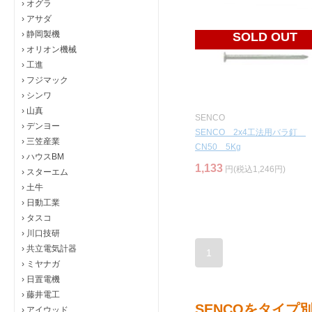
›
オグラ
›
アサダ
›
静岡製機
SOLD OUT
›
オリオン機械
›
工進
›
フジマック
›
シンワ
›
山真
SENCO
›
デンヨー
SENCO 2x4工法用バラ釘
›
三笠産業
CN50 5Kg
›
ハウスBM
1,133
円(税込1,246円)
›
スターエム
›
土牛
›
日動工業
›
タスコ
›
川口技研
›
共立電気計器
1
›
ミヤナガ
›
日置電機
›
藤井電工
SENCOをタイプ
›
アイウッド