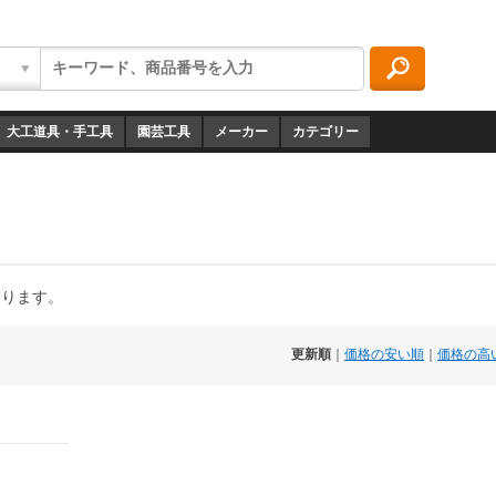
大工道具・手工具
園芸工具
メーカー
カテゴリー
あります。
更新順
｜
価格の安い順
｜
価格の高