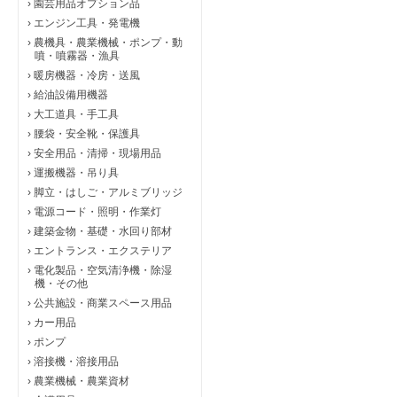
›
園芸用品オプション品
›
エンジン工具・発電機
›
農機具・農業機械・ポンプ・動
噴・噴霧器・漁具
›
暖房機器・冷房・送風
›
給油設備用機器
›
大工道具・手工具
›
腰袋・安全靴・保護具
›
安全用品・清掃・現場用品
›
運搬機器・吊り具
›
脚立・はしご・アルミブリッジ
›
電源コード・照明・作業灯
›
建築金物・基礎・水回り部材
›
エントランス・エクステリア
›
電化製品・空気清浄機・除湿
機・その他
›
公共施設・商業スペース用品
›
カー用品
›
ポンプ
›
溶接機・溶接用品
›
農業機械・農業資材