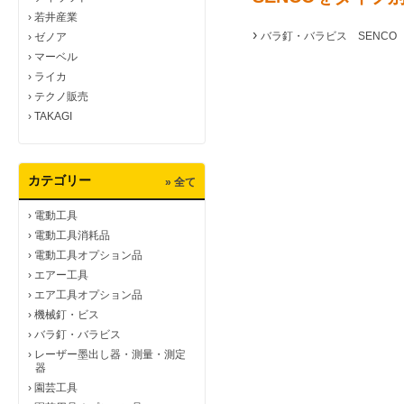
›
若井産業
›
バラ釘・バラビス SENCO
›
ゼノア
›
マーベル
›
ライカ
›
テクノ販売
›
TAKAGI
カテゴリー
» 全て
›
電動工具
›
電動工具消耗品
›
電動工具オプション品
›
エアー工具
›
エア工具オプション品
›
機械釘・ビス
›
バラ釘・バラビス
›
レーザー墨出し器・測量・測定
器
›
園芸工具