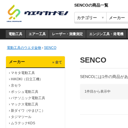
SENCOの商品一覧
電動工具
エアー工具
レーザー・測量測定
エンジン工具・発電機
電動工具のウエダ金物
›
SENCO
SENCO
メーカー
» 全て
›
マキタ電動工具
SENCOには1件の商品が
›
HiKOKI（日立工機）
›
京セラ
1件目から表示中
›
ボッシュ電動工具
›
パナソニック電動工具
›
マックス電動工具
›
新ダイワ（やまびこ）
›
タジマツール
›
ムラテックKDS