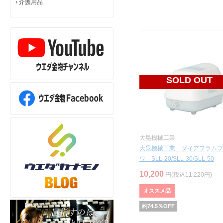
›
介護用品
SOLD OUT
大晃機械工業
大晃機械工業 ダイアフラムブ
ワ SLL-20/SLL-30/SLL-50
10,200
円(税込11,220円)
オススメ品
約
74.5
％OFF