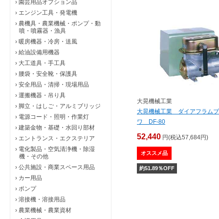
›
園芸用品オプション品
›
エンジン工具・発電機
›
農機具・農業機械・ポンプ・動
噴・噴霧器・漁具
›
暖房機器・冷房・送風
›
給油設備用機器
›
大工道具・手工具
›
腰袋・安全靴・保護具
›
安全用品・清掃・現場用品
›
運搬機器・吊り具
大晃機械工業
›
脚立・はしご・アルミブリッジ
大晃機械工業 ダイアフラムブ
›
電源コード・照明・作業灯
ワ DF-80
›
建築金物・基礎・水回り部材
52,440
円(税込57,684円)
›
エントランス・エクステリア
›
電化製品・空気清浄機・除湿
オススメ品
機・その他
›
公共施設・商業スペース用品
約
51.89
％OFF
›
カー用品
›
ポンプ
›
溶接機・溶接用品
›
農業機械・農業資材