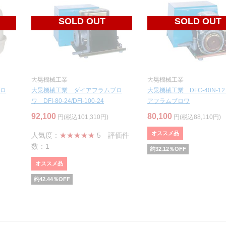
SOLD OUT
SOLD OUT
大晃機械工業
大晃機械工業
ロ
大晃機械工業 ダイアフラムブロ
大晃機械工業 DFC-40N-1
ワ DFI-80-24/DFI-100-24
アフラムブロワ
92,100
80,100
円(税込101,310円)
円(税込88,110円)
オススメ品
人気度：
★★★★★
5
評価件
数：1
約
32.12
％OFF
オススメ品
約
42.44
％OFF