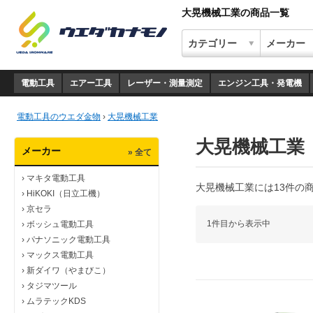
大晃機械工業の商品一覧
電動工具
エアー工具
レーザー・測量測定
エンジン工具・発電機
電動工具のウエダ金物
›
大晃機械工業
大晃機械工業
メーカー
» 全て
›
マキタ電動工具
大晃機械工業には13件の
›
HiKOKI（日立工機）
›
京セラ
1件目から表示中
›
ボッシュ電動工具
›
パナソニック電動工具
›
マックス電動工具
›
新ダイワ（やまびこ）
›
タジマツール
›
ムラテックKDS