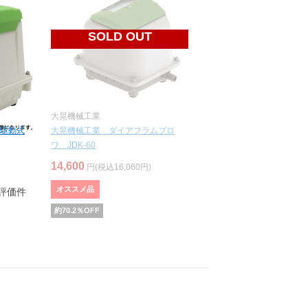
SOLD OUT
大晃機械工業
磁駆動式
大晃機械工業 ダイアフラムブロ
ワ JDK-60
14,600
円(税込16,060円)
オススメ品
評価件
約
70.2
％OFF