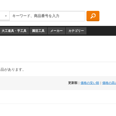
大工道具・手工具
園芸工具
メーカー
カテゴリー
商品があります。
更新順
｜
価格の安い順
｜
価格の高