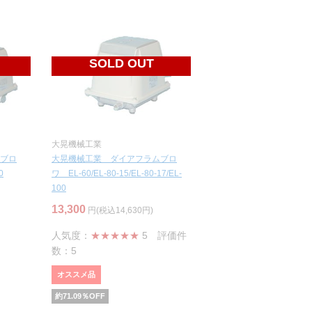
SOLD OUT
大晃機械工業
ブロ
大晃機械工業 ダイアフラムブロ
0
ワ EL-60/EL-80-15/EL-80-17/EL-
100
13,300
円(税込14,630円)
人気度：
★★★★★
5
評価件
数：5
オススメ品
約
71.09
％OFF