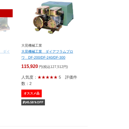
大晃機械工業
2 ダイ
大晃機械工業 ダイアフラムブロ
ワ DF-200/DF-240/DF-300
115,920
円(税込127,512円)
人気度：
★★★★★
5
評価件
数：2
オススメ品
約
45.58
％OFF