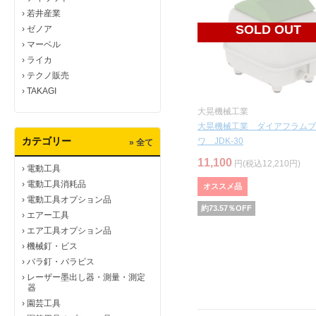
›
若井産業
SOLD OUT
›
ゼノア
›
マーベル
›
ライカ
›
テクノ販売
›
TAKAGI
大晃機械工業
大晃機械工業 ダイアフラムブ
カテゴリー
ワ JDK-30
» 全て
11,100
円(税込12,210円)
›
電動工具
›
電動工具消耗品
オススメ品
›
電動工具オプション品
約
73.57
％OFF
›
エアー工具
›
エア工具オプション品
›
機械釘・ビス
›
バラ釘・バラビス
›
レーザー墨出し器・測量・測定
器
›
園芸工具