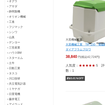
›
オグラ
›
アサダ
›
静岡製機
›
オリオン機械
›
工進
›
フジマック
›
シンワ
›
山真
大晃機械工業
›
デンヨー
大晃機械工業 TIP-150 電
›
三笠産業
ダイアフラムブロワ
›
ハウスBM
38,840
円(税込42,724円)
›
スターエム
›
土牛
人気度：
★★★★★
5
評
›
日動工業
数：1
›
タスコ
›
川口技研
約
63.01
％OFF
›
共立電気計器
›
ミヤナガ
›
日置電機
›
藤井電工
›
アイウッド