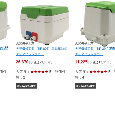
大晃機械工業
大晃機械工業
磁駆動式
大晃機械工業 TIP-80T 電磁駆動式
大晃機械工業 TIP-30 電
ダイアフラムブロワ
ダイアフラムブロワ
26,670
11,225
円(税込29,337円)
円(税込12,348円)
価件
人気度：
★★★★★
5
評価件
人気度：
★★★★★
5
数：2
数：4
約
75.75
％OFF
約
76.12
％OFF