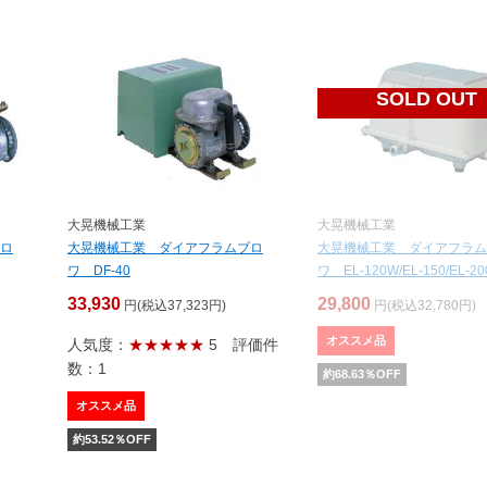
SOLD OUT
大晃機械工業
大晃機械工業
ロ
大晃機械工業 ダイアフラムブロ
大晃機械工業 ダイアフラム
ワ DF-40
ワ EL-120W/EL-150/EL-20
33,930
29,800
円(税込37,323円)
円(税込32,780円)
オススメ品
人気度：
★★★★★
5
評価件
数：1
約
68.63
％OFF
オススメ品
約
53.52
％OFF