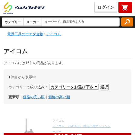
ログイン
電動工具のウエダ金物
›
アイコム
アイコム
アイコムには15件の商品があります。
1件目から表示中
カテゴリーで絞り込み：
更新順
｜
価格の安い順
｜
価格の高い順
アイコム
アイコム IC-4110D 特定小電力トランシ
ーバー