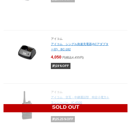
アイコム
アイコム シングル急速充電器(ACアダプタ
ー付) BC-182
4,050
円(税込4,455円)
約
19
％OFF
アイコム
アイコム 交互・中継通話型 特定小電力ト
ランシーバー IC-4500
SOLD OUT
23,920
円(税込26,312円)
約
25.25
％OFF