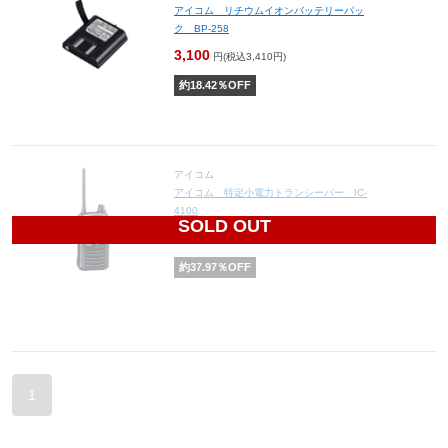
アイコム リチウムイオンバッテリーパッ
ク BP-258
3,100
円(税込3,410円)
約
18.42
％OFF
アイコム
アイコム 特定小電力トランシーバー IC-
4100
SOLD OUT
9,800
円(税込10,780円)
約
37.97
％OFF
1