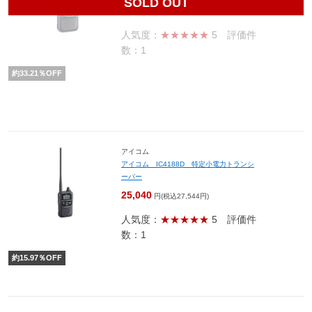
SOLD OUT
13,225
円(税込14,548円)
人気度：
★★★★★
5
評価件
数：1
約
33.21
％OFF
アイコム
アイコム IC4188D 特定小電力トランシ
ーバー
25,040
円(税込27,544円)
人気度：
★★★★★
5
評価件
数：1
約
15.97
％OFF