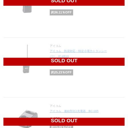
SOLD OUT
12,650
円(税込13,915円)
約
36.11
％OFF
アイコム
アイコム 防浸対応・特定小電力トランシー
バー IC-4810
SOLD OUT
29,760
円(税込32,736円)
約
25.23
％OFF
アイコム
アイコム 連結型2口充電器 BC-185
4,450
円(税込4,895円)
SOLD OUT
約
19.09
％OFF