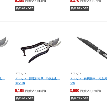
6,285
5,370
円(税込6,914円)
円(税込5,907円)
約
33.84
％OFF
約
32.54
％OFF
ドウカン
ドウカン
金止
ドウカン 鍛造剪定鋏 B型金止
ドウカン 白鋼接木小刀直刃 
DK-670
609
6,195
3,600
円(税込6,815円)
円(税込3,960円)
約
33.96
％OFF
約
36.73
％OFF