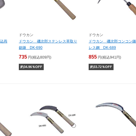
ドウカン
ドウカン
込両
ドウカン 磯次郎ステンレス草取り
ドウカン 磯次郎コンコン鎌
鋸鎌 DK-690
レス鋼 DK-689
735
855
円(税込809円)
円(税込941円)
約
34.96
％OFF
約
33.72
％OFF