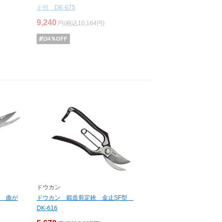
ド付 DK-675
9,240
円(税込10,164円)
約
34
％OFF
ドウカン
 曲が
ドウカン 鍛造剪定鋏 金止SF型
DK-616