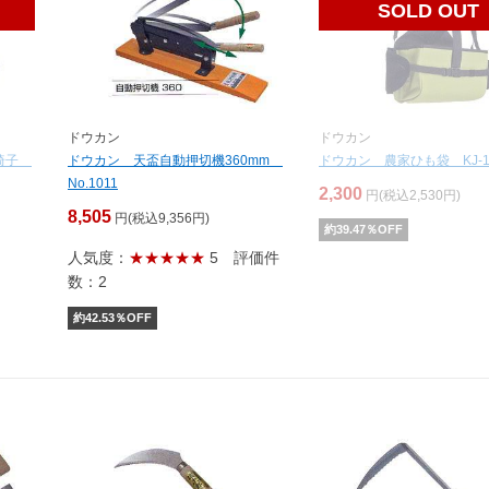
SOLD OUT
ドウカン
ドウカン
業椅子
ドウカン 天盃自動押切機360mm
ドウカン 農家ひも袋 KJ-1
No.1011
2,300
円(税込2,530円)
8,505
円(税込9,356円)
約
39.47
％OFF
人気度：
★★★★★
5
評価件
数：2
約
42.53
％OFF