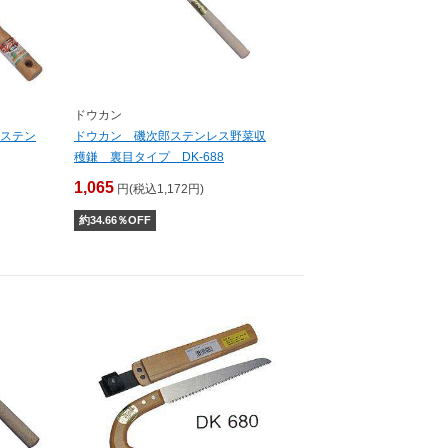
ドウカン
ステン
ドウカン 磯次郎ステンレス野菜収
穫鎌 裏目タイプ DK-688
1,065
円(税込1,172円)
約
34.66
％OFF