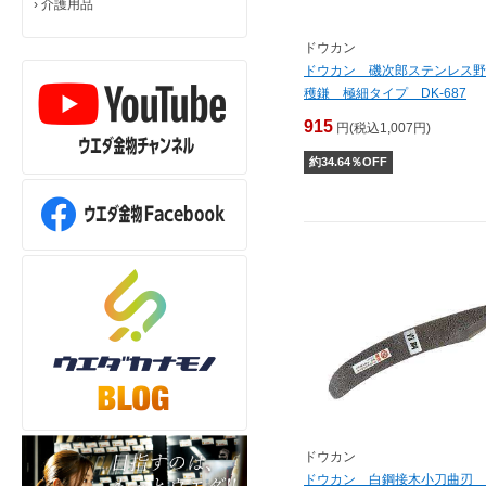
›
介護用品
ドウカン
ドウカン 磯次郎ステンレス野
穫鎌 極細タイプ DK-687
915
円(税込1,007円)
約
34.64
％OFF
ドウカン
ドウカン 白鋼接木小刀曲刃 D