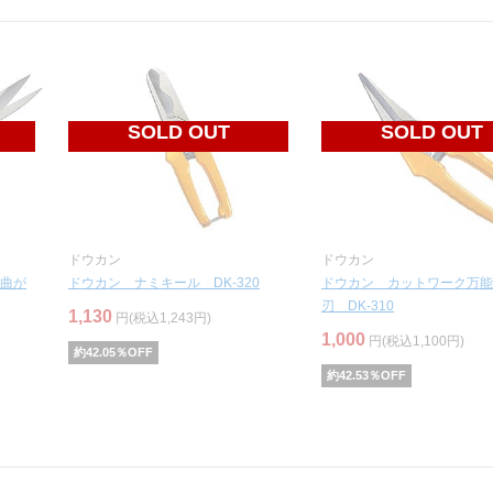
SOLD OUT
SOLD OUT
ドウカン
ドウカン
曲が
ドウカン ナミキール DK-320
ドウカン カットワーク万能
刃 DK-310
1,130
円(税込1,243円)
1,000
円(税込1,100円)
約
42.05
％OFF
約
42.53
％OFF