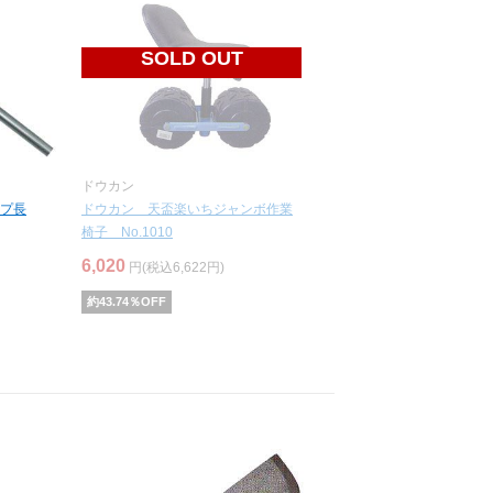
SOLD OUT
ドウカン
プ長
ドウカン 天盃楽いちジャンボ作業
椅子 No.1010
6,020
円(税込6,622円)
約
43.74
％OFF