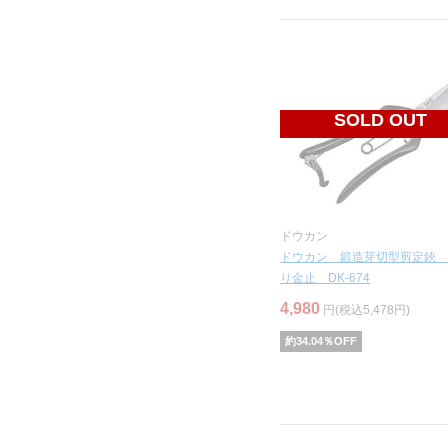
SOLD OUT
ドウカン
ドウカン 鍛造芽切型剪定鋏 
り金止 DK-674
4,980
円(税込5,478円)
約
34.04
％OFF