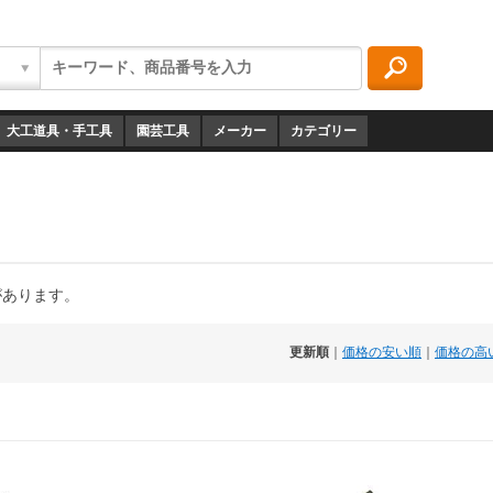
大工道具・手工具
園芸工具
メーカー
カテゴリー
があります。
更新順
｜
価格の安い順
｜
価格の高