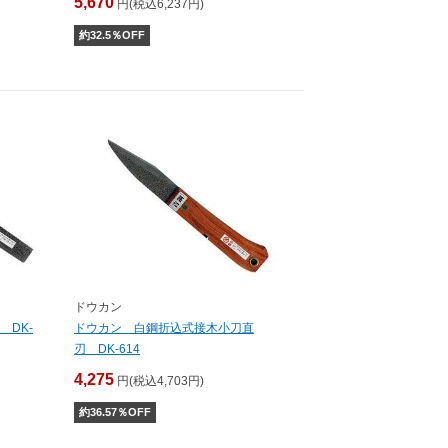
5,670
円(税込6,237円)
約
32.5
％OFF
ドウカン
DK-
ドウカン 白鋼折込式接木小刀直
刃 DK-614
4,275
円(税込4,703円)
約
36.57
％OFF