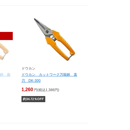
ドウカン
鋏 曲
ドウカン カットワーク万能鋏 直
刃 DK-300
1,260
円(税込1,386円)
約
34.72
％OFF