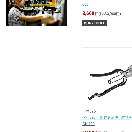
608
3,600
円(税込3,960円)
約
36.73
％OFF
ドウカン
ドウカン 鍛造剪定鋏 左利
DK-621