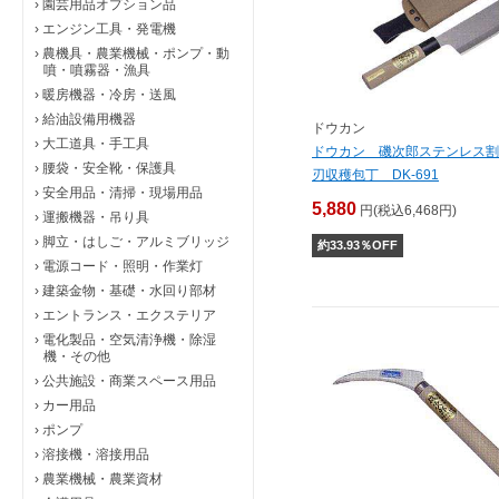
›
園芸用品オプション品
›
エンジン工具・発電機
›
農機具・農業機械・ポンプ・動
噴・噴霧器・漁具
›
暖房機器・冷房・送風
›
給油設備用機器
ドウカン
›
大工道具・手工具
ドウカン 磯次郎ステンレス割
›
腰袋・安全靴・保護具
刃収穫包丁 DK-691
›
安全用品・清掃・現場用品
5,880
円(税込6,468円)
›
運搬機器・吊り具
›
脚立・はしご・アルミブリッジ
約
33.93
％OFF
›
電源コード・照明・作業灯
›
建築金物・基礎・水回り部材
›
エントランス・エクステリア
›
電化製品・空気清浄機・除湿
機・その他
›
公共施設・商業スペース用品
›
カー用品
›
ポンプ
›
溶接機・溶接用品
›
農業機械・農業資材