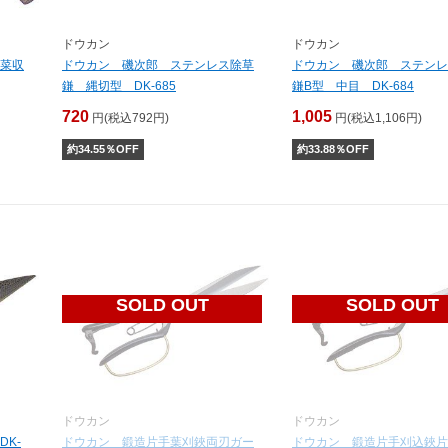
ドウカン
ドウカン
菜収
ドウカン 磯次郎 ステンレス除草
ドウカン 磯次郎 ステンレ
鎌 縄切型 DK-685
鎌B型 中目 DK-684
720
1,005
円(税込792円)
円(税込1,106円)
約
34.55
％OFF
約
33.88
％OFF
SOLD OUT
SOLD OUT
ドウカン
ドウカン
K-
ドウカン 鍛造片手葉刈鋏両刃ガー
ドウカン 鍛造片手刈込鋏片