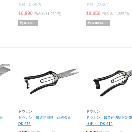
ド付 DK-678
ド付 DK-677
10,890
10,350
円(税込11,979円)
円(税込11,385円)
約
34
％OFF
約
34.08
％OFF
ドウカン
ドウカン
き用
ドウカン 鍛造芽切鋏 両刃金止
ドウカン 鍛造芽切型剪定鋏
DK-673
り皮止 DK-619