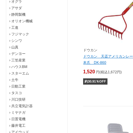
›
オグラ
›
アサダ
›
静岡製機
›
オリオン機械
›
工進
›
フジマック
›
シンワ
›
山真
ドウカン
›
デンヨー
ドウカン 天盃アメリカンレー
›
三笠産業
本爪 DK-860
›
ハウスBM
1,520
円(税込1,672円)
›
スターエム
›
土牛
約
30.91
％OFF
›
日動工業
›
タスコ
›
川口技研
›
共立電気計器
›
ミヤナガ
›
日置電機
›
藤井電工
›
アイウッド