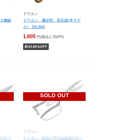
ドウカン
ス鋼鋸
ドウカン 磯次郎 剪定鋸(木サヤ
入) DK-680
1,605
円(税込1,766円)
約
33.68
％OFF
SOLD OUT
ドウカン
刃ガー
ドウカン 鍛造片手刈込鋏両刃ガー