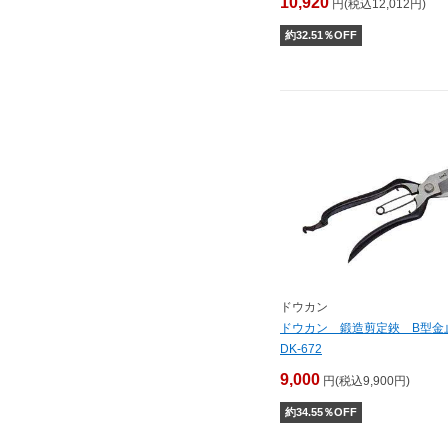
10,920
円(税込12,012円)
約
32.51
％OFF
ドウカン
ドウカン 鍛造剪定鋏 B型
DK-672
9,000
円(税込9,900円)
約
34.55
％OFF