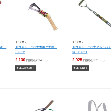
ドウカン
ドウカン
キ10
ドウカン とれ太木柄片手用
ドウカン とれ太アルミパイ
DK812
柄 DK811
2,130
2,925
円(税込2,343円)
円(税込3,218円)
約
32.38
％OFF
約
35
％OFF