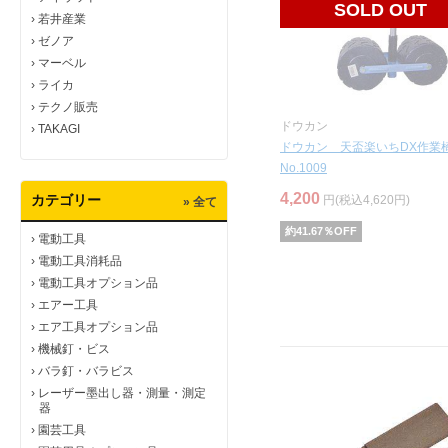
SOLD OUT
›
若井産業
›
ゼノア
›
マーベル
›
ライカ
›
テクノ販売
ドウカン
›
TAKAGI
ドウカン 天盃楽いちDX作
No.1009
4,200
カテゴリー
円(税込4,620円)
» 全て
約
41.67
％OFF
›
電動工具
›
電動工具消耗品
›
電動工具オプション品
›
エアー工具
›
エア工具オプション品
›
機械釘・ビス
›
バラ釘・バラビス
›
レーザー墨出し器・測量・測定
器
›
園芸工具