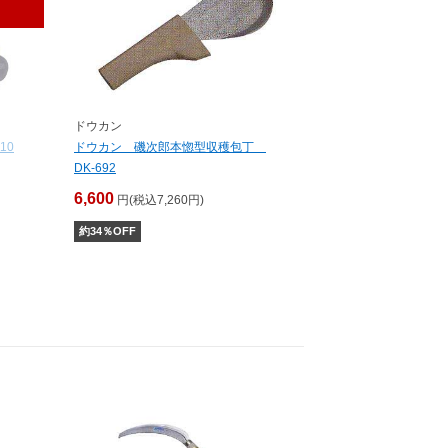
ドウカン
10
ドウカン 磯次郎本惚型収穫包丁
DK-692
6,600
円(税込7,260円)
約
34
％OFF