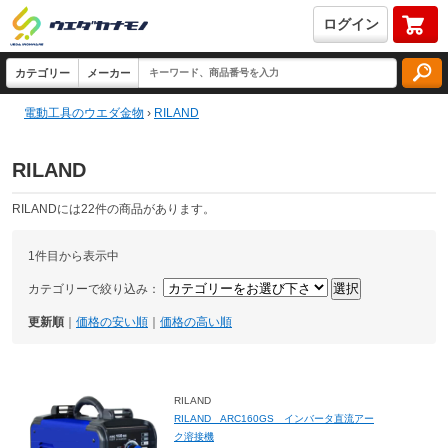
ログイン
電動工具のウエダ金物
›
RILAND
RILAND
RILANDには22件の商品があります。
1件目から表示中
カテゴリーで絞り込み：
更新順
｜
価格の安い順
｜
価格の高い順
RILAND
RILAND ARC160GS インバータ直流アー
ク溶接機