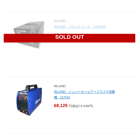
RILAND
RILAND ダウントランス ST-3000
17,000
円(税込18,700円)
SOLD OUT
RILAND
RILAND インバーターエアープラズマ切断
機 CUT20
68,125
円(税込74,938円)