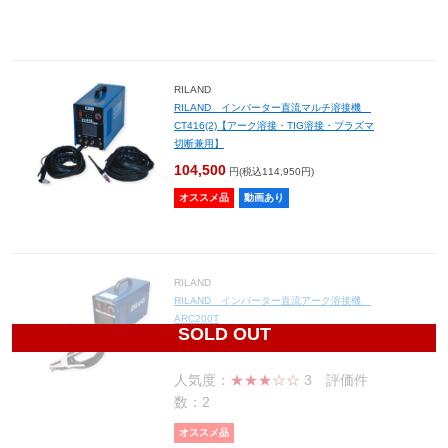
RILAND
RILAND インバーター直流マルチ溶接機
CT416(2)【アーク溶接・TIG溶接・プラズマ
切断兼用】
104,500
円(税込114,950円)
オススメ品
動画あり
RILAND
RILAND インバーター直流アーク溶接機
ARC200T
SOLD OUT
29,800
円(税込32,780円)
人気度：
★★★☆☆
3
評価件
数：2
オススメ品