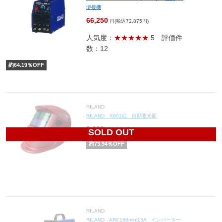
溶接機
66,250
円(税込72,875円)
人気度：
★★★★★
5
評価件
数：12
約
64.19
％OFF
RILAND
RILAND X601紅 自動遮光面
8,600
円(税込9,460円)
SOLD OUT
約
73.94
％OFF
RILAND
RILAND ARC160mini15A インバーター