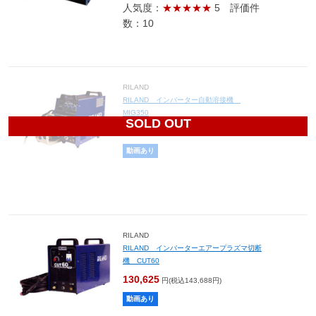
人気度：
★★★★★
5
評価件
数：10
RILAND
RILAND インバーター自動溶接機
MIG350
SOLD OUT
272,600
円(税込299,860円)
動画あり
RILAND
RILAND インバーターエアープラズマ切断
機 CUT60
130,625
円(税込143,688円)
動画あり