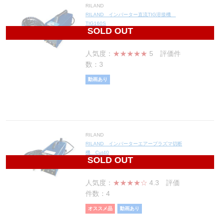
RILAND
RILAND インバーター直流TIG溶接機
TIG160S
SOLD OUT
43,300
円(税込47,630円)
人気度：
★★★★★
5
評価件
数：3
動画あり
RILAND
RILAND インバーターエアープラズマ切断
機 Cut40
SOLD OUT
51,500
円(税込56,650円)
人気度：
★★★★☆
4.3
評価
件数：4
オススメ品
動画あり