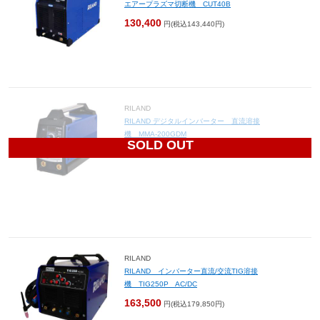
エアープラズマ切断機 CUT40B
130,400
円(税込143,440円)
RILAND
RILAND デジタルインバーター 直流溶接
機 MMA-200GDM
SOLD OUT
42,500
円(税込46,750円)
RILAND
RILAND インバーター直流/交流TIG溶接
機 TIG250P AC/DC
163,500
円(税込179,850円)