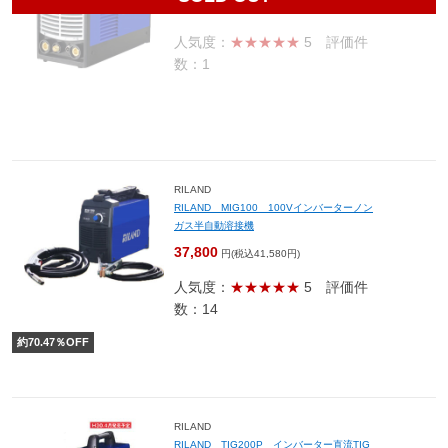
65,600
円(税込72,160円)
人気度：
★★★★★
5
評価件
数：1
RILAND
RILAND MIG100 100Vインバーターノン
ガス半自動溶接機
37,800
円(税込41,580円)
人気度：
★★★★★
5
評価件
数：14
約
70.47
％OFF
RILAND
RILAND TIG200P インバーター直流TIG