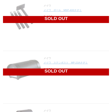
メイワ
メイワ ポール MSP-400チヂミ
6,408
円(税込7,049円)
SOLD OUT
メイワ
メイワ ステンポスト MP-23Aチヂミ
9,120
円(税込10,032円)
SOLD OUT
メイワ