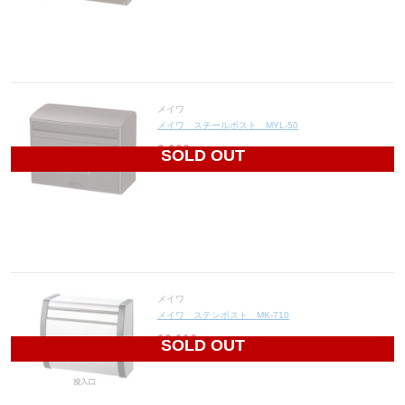
メイワ
メイワ スチールポスト MYL-50
6,660
円(税込7,326円)
SOLD OUT
メイワ
メイワ ステンポスト MK-710
10,116
円(税込11,128円)
SOLD OUT