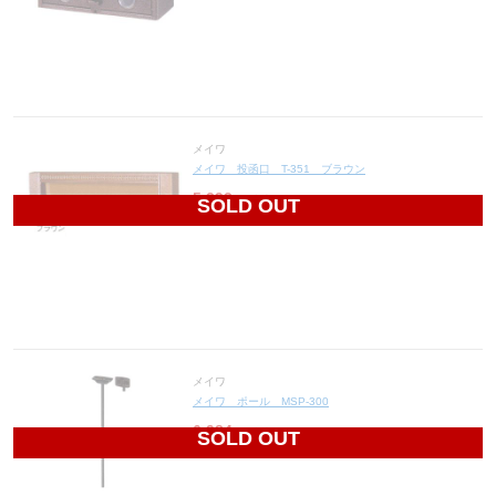
メイワ
メイワ 投函口 T-351 ブラウン
5,292
円(税込5,821円)
SOLD OUT
メイワ
メイワ ポール MSP-300
6,984
円(税込7,682円)
SOLD OUT