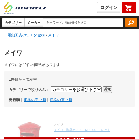
ログイン
電動工具のウエダ金物
›
メイワ
メイワ
メイワには40件の商品があります。
1件目から表示中
カテゴリーで絞り込み：
更新順
｜
価格の安い順
｜
価格の高い順
メイワ
メイワ 陶器ポスト MP-900T レッド
13,008
円(税込14,309円)