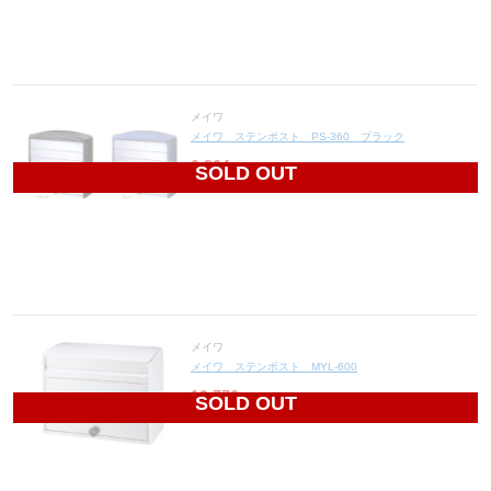
メイワ
メイワ ステンポスト PS-360 ブラック
6,864
円(税込7,550円)
SOLD OUT
メイワ
メイワ ステンポスト MYL-600
10,776
円(税込11,854円)
SOLD OUT