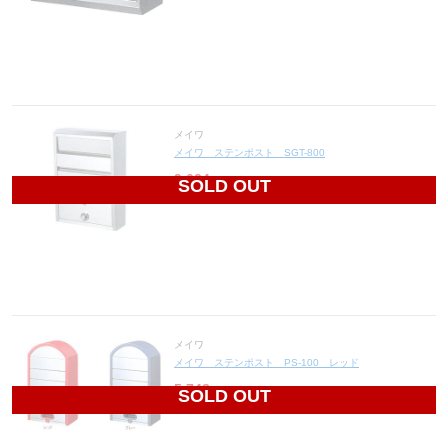
メイワ
メイワ ステンポスト SGT-800
9,624
円(税込10,586円)
SOLD OUT
メイワ
メイワ ステンポスト PS-100 レッド
5,748
円(税込6,323円)
SOLD OUT