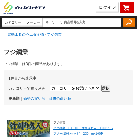
ログイン
電動工具のウエダ金物
›
フジ鋼業
フジ鋼業
フジ鋼業には3件の商品があります。
1件目から表示中
カテゴリーで絞り込み：
更新順
｜
価格の安い順
｜
価格の高い順
フジ鋼業
フジ鋼業 FT-010 竹刈り名人 100Pチッ
プソー(10枚セット) 230mm×100P