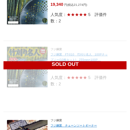
19,340
円(税込21,274円)
人気度：
★★★★★
5
評価件
数：2
フジ鋼業
フジ鋼業 FT-010 竹刈り名人 100Pチッ
プソー(10枚セット) 255mm×100P
SOLD OUT
19,340
円(税込21,274円)
人気度：
★★★★★
5
評価件
数：2
フジ鋼業
フジ鋼業 チェーンソートギーナー