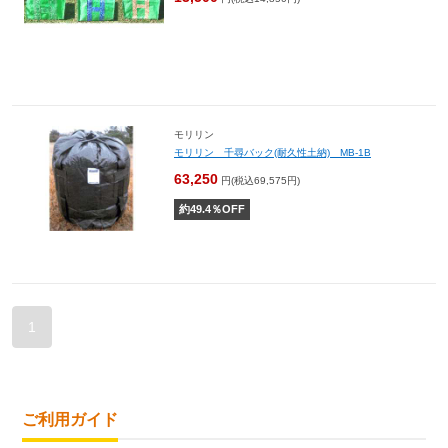
モリリン
モリリン 千尋バック(耐久性土納) MB-1B
63,250
円(税込69,575円)
約
49.4
％OFF
1
ご利用ガイド