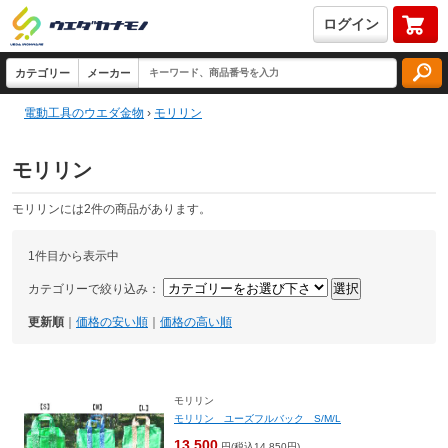
ログイン
電動工具のウエダ金物
›
モリリン
モリリン
モリリンには2件の商品があります。
1件目から表示中
カテゴリーで絞り込み：
更新順
｜
価格の安い順
｜
価格の高い順
モリリン
モリリン ユーズフルバック S/M/L
13,500
円(税込14,850円)