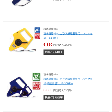
積水樹脂(株)
積水樹脂(株) ガラス繊維製巻尺 ハヤマキ
14 14-50HR
6,390
円(税込7,029円)
約
34.12
％OFF
積水樹脂(株)
積水樹脂(株) ガラス繊維製巻尺 ハヤマキ
12(両面目盛) 12-30HRW
3,300
円(税込3,630円)
約
29.79
％OFF