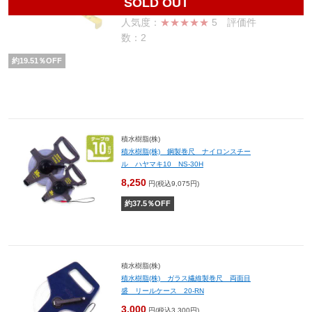
SOLD OUT
人気度：
★★★★★
5
評価件
数：2
約
19.51
％OFF
積水樹脂(株)
積水樹脂(株) 鋼製巻尺 ナイロンスチー
ル ハヤマキ10 NS-30H
8,250
円(税込9,075円)
約
37.5
％OFF
積水樹脂(株)
積水樹脂(株) ガラス繊維製巻尺 両面目
盛 リールケース 20-RN
3,000
円(税込3,300円)