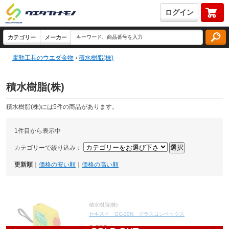
ログイン
電動工具のウエダ金物
›
積水樹脂(株)
積水樹脂(株)
積水樹脂(株)には5件の商品があります。
1件目から表示中
カテゴリーで絞り込み：
更新順
｜
価格の安い順
｜
価格の高い順
積水樹脂(株)
セキスイ GC-30N グラスコンベックス
3,300
円(税込3,630円)