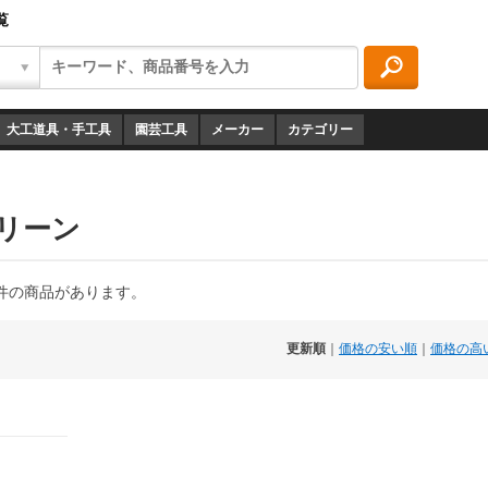
覧
大工道具・手工具
園芸工具
メーカー
カテゴリー
リーン
件の商品があります。
更新順
｜
価格の安い順
｜
価格の高