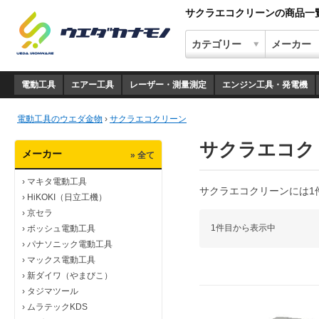
サクラエコクリーンの商品一
電動工具
エアー工具
レーザー・測量測定
エンジン工具・発電機
電動工具のウエダ金物
›
サクラエコクリーン
サクラエコク
メーカー
» 全て
›
マキタ電動工具
サクラエコクリーンには1
›
HiKOKI（日立工機）
›
京セラ
1件目から表示中
›
ボッシュ電動工具
›
パナソニック電動工具
›
マックス電動工具
›
新ダイワ（やまびこ）
›
タジマツール
›
ムラテックKDS