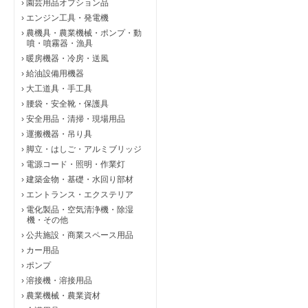
›
園芸用品オプション品
›
エンジン工具・発電機
›
農機具・農業機械・ポンプ・動
噴・噴霧器・漁具
›
暖房機器・冷房・送風
›
給油設備用機器
›
大工道具・手工具
›
腰袋・安全靴・保護具
›
安全用品・清掃・現場用品
›
運搬機器・吊り具
›
脚立・はしご・アルミブリッジ
›
電源コード・照明・作業灯
›
建築金物・基礎・水回り部材
›
エントランス・エクステリア
›
電化製品・空気清浄機・除湿
機・その他
›
公共施設・商業スペース用品
›
カー用品
›
ポンプ
›
溶接機・溶接用品
›
農業機械・農業資材