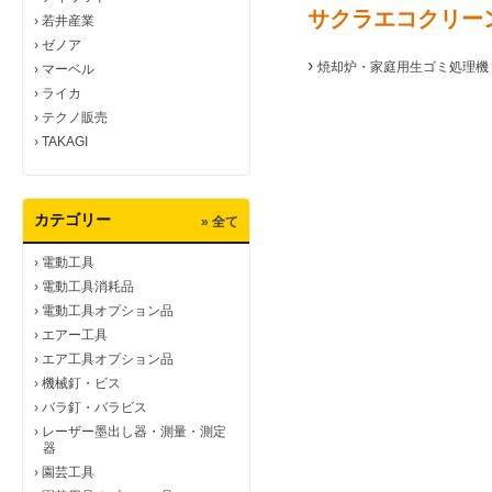
サクラエコクリー
›
若井産業
›
ゼノア
›
焼却炉・家庭用生ゴミ処理機
›
マーベル
›
ライカ
›
テクノ販売
›
TAKAGI
カテゴリー
» 全て
›
電動工具
›
電動工具消耗品
›
電動工具オプション品
›
エアー工具
›
エア工具オプション品
›
機械釘・ビス
›
バラ釘・バラビス
›
レーザー墨出し器・測量・測定
器
›
園芸工具