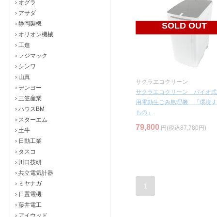
›
オグラ
›
アサダ
›
静岡製機
SOLD OUT
›
オリオン機械
›
工進
›
フジマック
›
シンワ
›
山真
サクラエコクリーン
›
デンヨー
サクラエコクリーン バイオ式
›
三笠産業
用電動生ごみ処理機 「環境す
›
ハウスBM
もの」
›
スターエム
79,800
円(税込87,780円)
›
土牛
›
日動工業
›
タスコ
›
川口技研
›
共立電気計器
›
ミヤナガ
1
›
日置電機
›
藤井電工
›
アイウッド