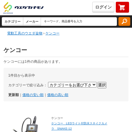
ログイン
電動工具のウエダ金物
›
ケンコー
ケンコー
ケンコーには1件の商品があります。
1件目から表示中
カテゴリーで絞り込み：
更新順
｜
価格の安い順
｜
価格の高い順
ケンコー
ケンコー LEDライト付防水スネイクカメ
ラ SNAKE-12