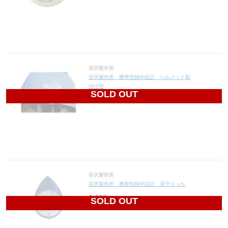
谷沢製作所
谷沢製作所 携帯型熱中症計 ヘルメット取
付け型
SOLD OUT
2,730
円(税込3,003円)
谷沢製作所
谷沢製作所 携帯型熱中症計 見守りっち
2,620
円(税込2,882円)
SOLD OUT