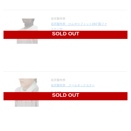
谷沢製作所
谷沢製作所 ひんやりフィット360°面ファ
スナー付
SOLD OUT
2,230
円(税込2,453円)
谷沢製作所
谷沢製作所 クールネックカラー
1,120
円(税込1,232円)
SOLD OUT