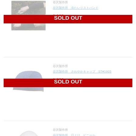
谷沢製作所
谷沢製作所 冷たいリストバンド
1,120
円(税込1,232円)
SOLD OUT
谷沢製作所
谷沢製作所 さわやかキャップ ST#1905
1,390
円(税込1,529円)
SOLD OUT
谷沢製作所
谷沢製作所 日よけ ビニール