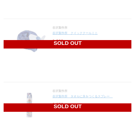
谷沢製作所
谷沢製作所 クイッククールミニ
1,200
円(税込1,320円)
SOLD OUT
谷沢製作所
谷沢製作所 タオルに氷をつくるスプレー
1,650
円(税込1,815円)
SOLD OUT