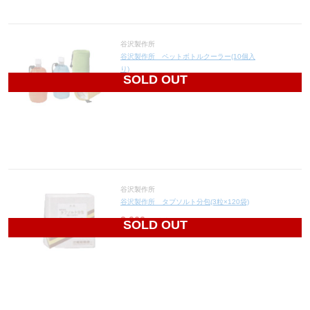
谷沢製作所
谷沢製作所 ペットボトルクーラー(10個入
り)
SOLD OUT
2,000
円(税込2,200円)
谷沢製作所
谷沢製作所 タブソルト分包(3粒×120袋)
3,060
円(税込3,366円)
SOLD OUT