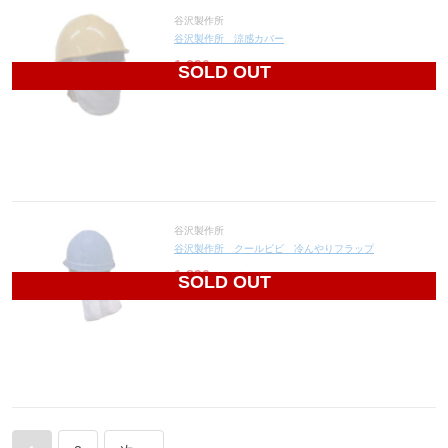
谷沢製作所
谷沢製作所 涼感カバー
1,390
円(税込1,529円)
SOLD OUT
谷沢製作所
谷沢製作所 クールビビ 冷んやりフラップ
1,890
円(税込2,079円)
SOLD OUT