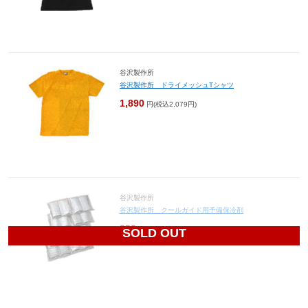
谷沢製作所
谷沢製作所 ドライメッシュTシャツ
1,890
円(税込2,079円)
谷沢製作所
谷沢製作所 クールガイド用予備保冷剤
990
円(税込1,089円)
SOLD OUT