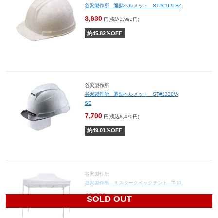
谷沢製作所 遮熱ヘルメット ST#0169-FZ
3,630
円(税込3,993円)
約
45.82
％OFF
谷沢製作所
谷沢製作所 遮熱ヘルメット ST#1330V-
SE
7,700
円(税込8,470円)
約
49.01
％OFF
谷沢製作所
谷沢製作所 ミスタークイックテント T-11
42,390
円(税込46,629円)
SOLD OUT