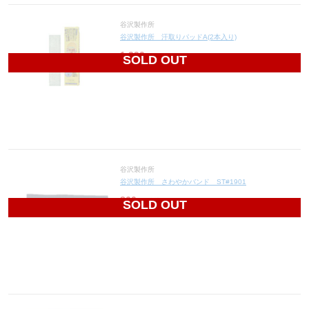
谷沢製作所
谷沢製作所 汗取りパッドA(2本入り)
1,390
円(税込1,529円)
SOLD OUT
谷沢製作所
谷沢製作所 さわやかバンド ST#1901
860
円(税込946円)
SOLD OUT