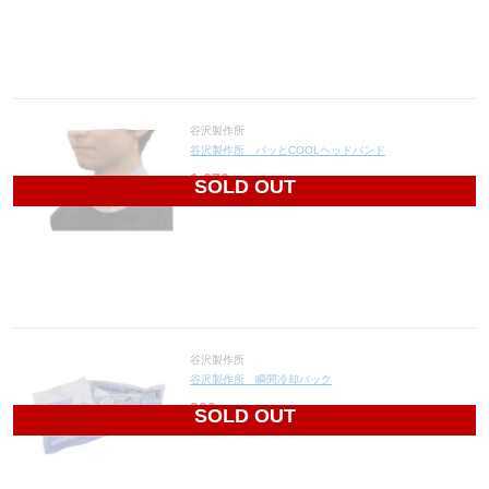
谷沢製作所
谷沢製作所 パッとCOOLヘッドバンド
1,670
円(税込1,837円)
SOLD OUT
谷沢製作所
谷沢製作所 瞬間冷却パック
820
円(税込902円)
SOLD OUT