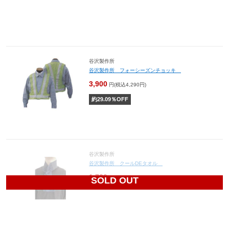
谷沢製作所
谷沢製作所 フォーシーズンチョッキ
3,900
円(税込4,290円)
約
29.09
％OFF
谷沢製作所
谷沢製作所 クールDEタオル
1,730
円(税込1,903円)
SOLD OUT