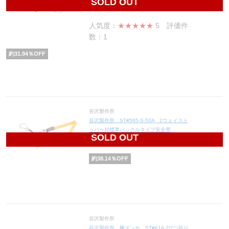
SOLD OUT
10,005
円(税込11,006円)
人気度：
★★★★★
5
評価件
数：1
約
31.94
％OFF
谷沢製作所
谷沢製作所 ST#565-S-50A 2ウェイスト
ッパー付標準バックルタイプ安全帯
SOLD OUT
8,165
円(税込8,982円)
約
38.14
％OFF
谷沢製作所
谷沢製作所 棒タンカ ST#616-2(2つ折り