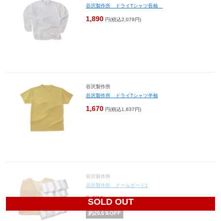
谷沢製作所 ドライTシャツ長袖
1,890
円(税込2,079円)
谷沢製作所
谷沢製作所 ドライTシャツ半袖
1,670
円(税込1,837円)
谷沢製作所
谷沢製作所 クールガード1
5,280
円(税込5,808円)
SOLD OUT
約
29.6
％OFF