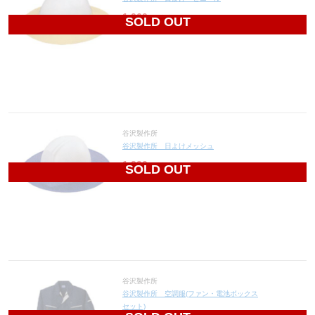
1,060
円(税込1,166円)
SOLD OUT
谷沢製作所
谷沢製作所 日よけメッシュ
1,230
円(税込1,353円)
SOLD OUT
谷沢製作所
谷沢製作所 空調服(ファン・電池ボックス
セット)