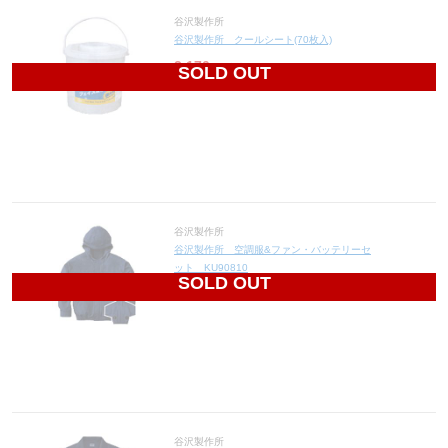
谷沢製作所
谷沢製作所 クールシート(70枚入)
3,170
円(税込3,487円)
SOLD OUT
谷沢製作所
谷沢製作所 空調服&ファン・バッテリーセ
ット KU90810
SOLD OUT
21,600
円(税込23,760円)
谷沢製作所