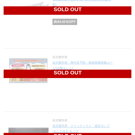
型)
SOLD OUT
12,780
円(税込14,058円)
約
44.43
％OFF
谷沢製作所
谷沢製作所 熱中症予防・救急医療情報カー
ド(10枚セット)
SOLD OUT
2,170
円(税込2,387円)
谷沢製作所
谷沢製作所 クイックミスト 低圧ポンプ
(タンク付き)タイプ