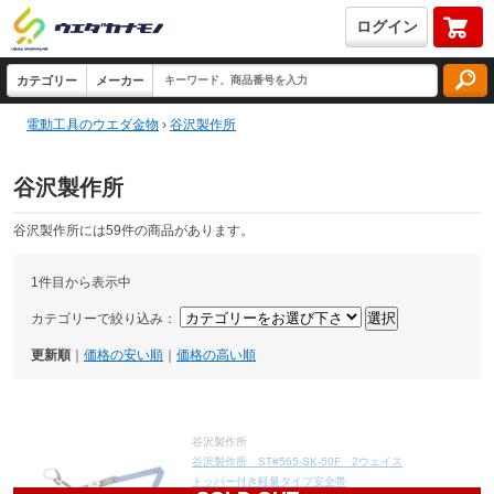
ログイン
電動工具のウエダ金物
›
谷沢製作所
谷沢製作所
谷沢製作所には59件の商品があります。
1件目から表示中
カテゴリーで絞り込み：
更新順
｜
価格の安い順
｜
価格の高い順
谷沢製作所
谷沢製作所 ST#565-SK-50F 2ウェイス
トッパー付き軽量タイプ安全帯