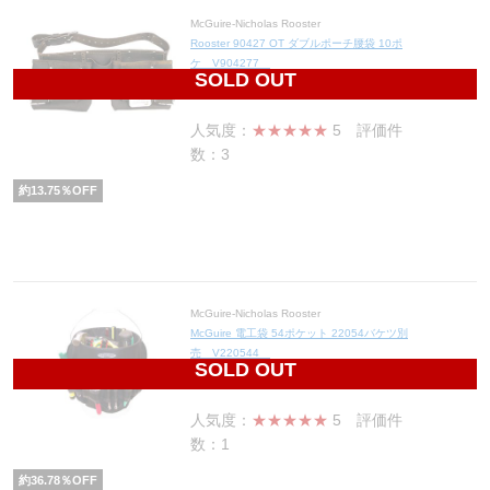
McGuire-Nicholas Rooster
Rooster 90427 OT ダブルポーチ腰袋 10ポ
ケ V904277
SOLD OUT
8,220
円(税込9,042円)
人気度：
★★★★★
5
評価件
数：3
約
13.75
％OFF
McGuire-Nicholas Rooster
McGuire 電工袋 54ポケット 22054バケツ別
売 V220544
SOLD OUT
3,376
円(税込3,714円)
人気度：
★★★★★
5
評価件
数：1
約
36.78
％OFF