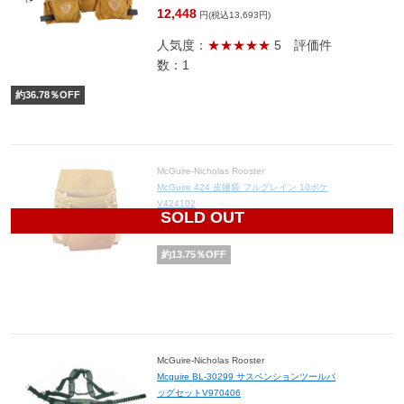
12,448
円(税込13,693円)
人気度：
★★★★★
5
評価件
数：1
約
36.78
％OFF
McGuire-Nicholas Rooster
McGuire 424 皮腰袋 フルグレイン 10ポケ
V424102
SOLD OUT
4,916
円(税込5,408円)
約
13.75
％OFF
McGuire-Nicholas Rooster
Mcguire BL-30299 サスペンションツールバ
ッグセットV970406