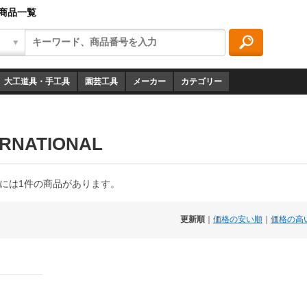
Lの商品一覧
大工道具・手工具
園芸工具
メーカー
カテゴリー
ERNATIONAL
ONALには1件の商品があります。
更新順
｜
価格の安い順
｜
価格の高