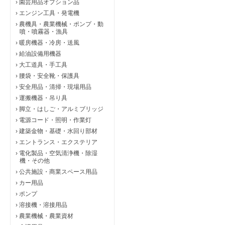
›
園芸用品オプション品
›
エンジン工具・発電機
›
農機具・農業機械・ポンプ・動
噴・噴霧器・漁具
›
暖房機器・冷房・送風
›
給油設備用機器
›
大工道具・手工具
›
腰袋・安全靴・保護具
›
安全用品・清掃・現場用品
›
運搬機器・吊り具
›
脚立・はしご・アルミブリッジ
›
電源コード・照明・作業灯
›
建築金物・基礎・水回り部材
›
エントランス・エクステリア
›
電化製品・空気清浄機・除湿
機・その他
›
公共施設・商業スペース用品
›
カー用品
›
ポンプ
›
溶接機・溶接用品
›
農業機械・農業資材