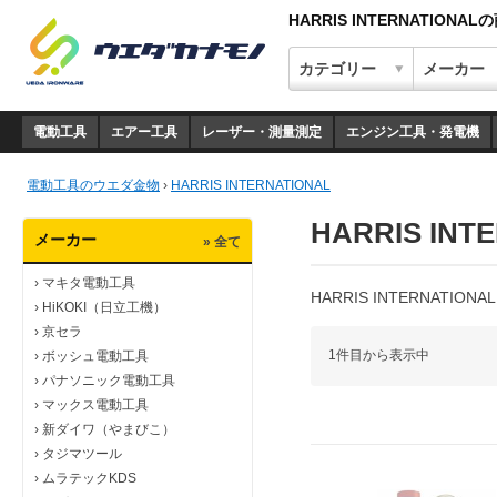
HARRIS INTERNATIONA
電動工具
エアー工具
レーザー・測量測定
エンジン工具・発電機
電動工具のウエダ金物
›
HARRIS INTERNATIONAL
HARRIS INT
メーカー
» 全て
›
マキタ電動工具
HARRIS INTERNATI
›
HiKOKI（日立工機）
›
京セラ
1件目から表示中
›
ボッシュ電動工具
›
パナソニック電動工具
›
マックス電動工具
›
新ダイワ（やまびこ）
›
タジマツール
›
ムラテックKDS