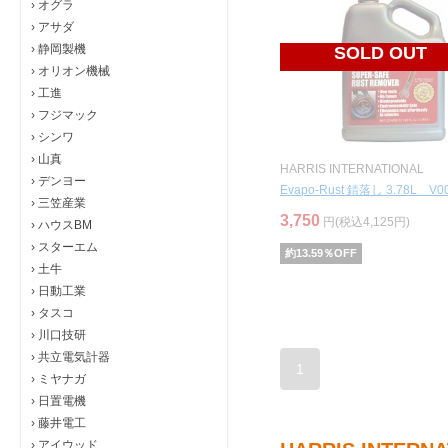
›
オグラ
›
アサダ
›
静岡製機
SOLD OUT
›
オリオン機械
›
工進
›
フジマック
›
シンワ
›
山真
HARRIS INTERNATIONAL
›
デンヨー
Evapo-Rust 錆落し 3.78L V0
›
三笠産業
3,750
円(税込4,125円)
›
ハウスBM
›
スターエム
約
13.59
％OFF
›
土牛
›
日動工業
›
タスコ
›
川口技研
›
共立電気計器
1
›
ミヤナガ
›
日置電機
›
藤井電工
›
アイウッド