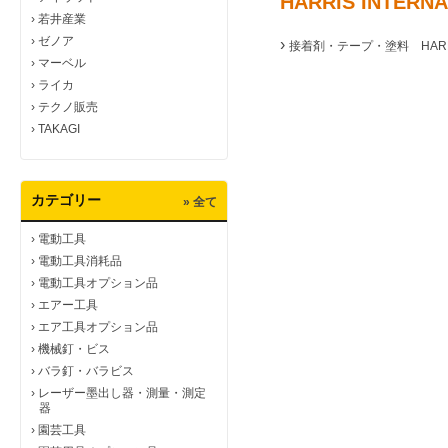
HARRIS INTE
›
若井産業
›
ゼノア
›
接着剤・テープ・塗料 HARRIS
›
マーベル
›
ライカ
›
テクノ販売
›
TAKAGI
カテゴリー
» 全て
›
電動工具
›
電動工具消耗品
›
電動工具オプション品
›
エアー工具
›
エア工具オプション品
›
機械釘・ビス
›
バラ釘・バラビス
›
レーザー墨出し器・測量・測定
器
›
園芸工具