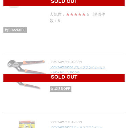
SOLD OUT
2,435
円(税込2,679円)
人気度：
★★★★★
5
評価件
数：5
約
13.65
％OFF
LOCKJAW CH HANSON
LOCKJAW 80500 グリッププライヤーセッ
ト165+240 V805000
SOLD OUT
3,180
円(税込3,498円)
約
13.7
％OFF
LOCKJAW CH HANSON
LOCKJAW 80305 ロッキングプライヤー