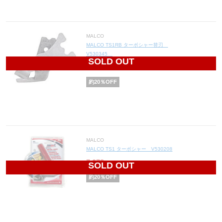
MALCO
MALCO TS1RB ターボシャー替刃
V530345
SOLD OUT
3,588
円(税込3,947円)
約
20
％OFF
MALCO
MALCO TS1 ターボシャー V530208
7,078
円(税込7,786円)
SOLD OUT
約
20
％OFF