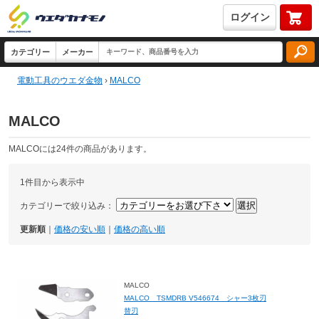
ログイン
電動工具のウエダ金物
›
MALCO
MALCO
MALCOには24件の商品があります。
1件目から表示中
カテゴリーで絞り込み：
更新順
｜
価格の安い順
｜
価格の高い順
MALCO
MALCO TSMDRB V546674 シャー3枚刃
替刃