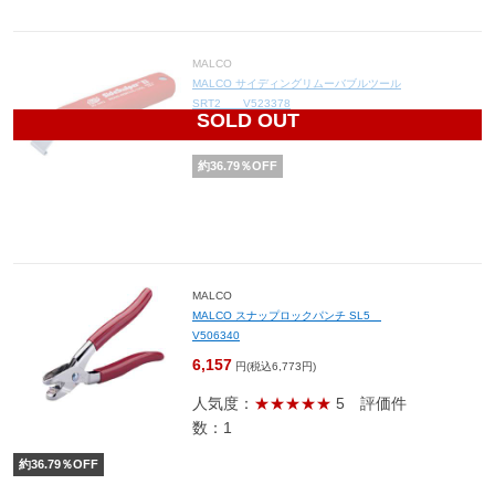
MALCO
MALCO サイディングリムーバブルツール
SRT2 V523378
SOLD OUT
2,124
円(税込2,336円)
約
36.79
％OFF
MALCO
MALCO スナップロックパンチ SL5
V506340
6,157
円(税込6,773円)
人気度：
★★★★★
5
評価件
数：1
約
36.79
％OFF