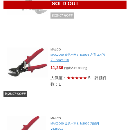
SOLD OUT
11,236
円(税込12,360円)
約
28.07
％OFF
MALCO
MAX2000 金切バサミ M2006 左直 エグリ
刃 V526218
11,236
円(税込12,360円)
人気度：
★★★★★
5
評価件
数：1
約
28.07
％OFF
MALCO
MAX2000 金切バサミ M2005 万能刃
V526201