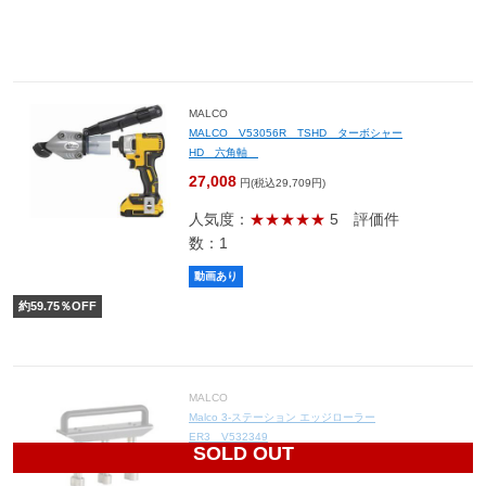
MALCO
MALCO V53056R TSHD ターボシャー
HD 六角軸
27,008
円(税込29,709円)
人気度：
★★★★★
5
評価件
数：1
動画あり
約
59.75
％OFF
MALCO
Malco 3-ステーション エッジローラー
ER3 V532349
SOLD OUT
73,240
円(税込80,564円)