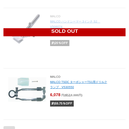
MALCO
MALCO ハンドシーマー 3インチ S2
V506074
SOLD OUT
5,776
円(税込6,354円)
約
20
％OFF
MALCO
MALCO TSDC ターボシャーTS1用ドリルク
ランプ V530550
6,078
円(税込6,686円)
約
59.75
％OFF