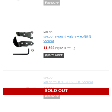
約
20
％OFF
MALCO
MALCO TSHDRB ターボシャー HD用替刃
V530561
11,592
円(税込12,751円)
約
59.75
％OFF
MALCO
MALCO TSHD ターボシャー HD V530567
12,784
円(税込14,062円)
SOLD OUT
約
20
％OFF