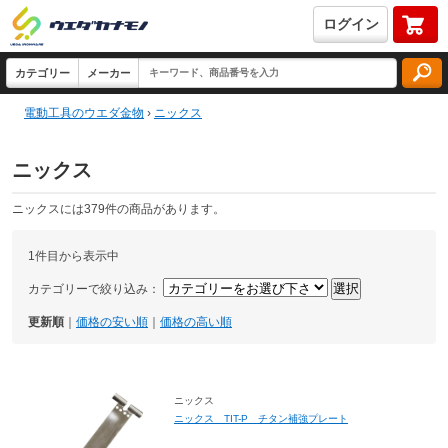
ログイン
電動工具のウエダ金物
›
ニックス
ニックス
ニックスには379件の商品があります。
1件目から表示中
カテゴリーで絞り込み：
更新順
｜
価格の安い順
｜
価格の高い順
ニックス
ニックス TIT-P チタン補強プレート