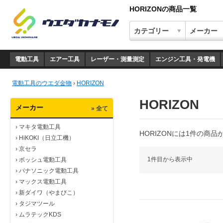
HORIZONの商品一覧
電動工具
エアー工具
レーザー・測量測定
エンジン工具・発電機
電動工具のウエダ金物
›
HORIZON
HORIZON
メーカー
» 全て
›
マキタ電動工具
HORIZONには1件の商
›
HiKOKI（日立工機）
›
京セラ
1件目から表示中
›
ボッシュ電動工具
›
パナソニック電動工具
›
マックス電動工具
›
新ダイワ（やまびこ）
›
タジマツール
›
ムラテックKDS