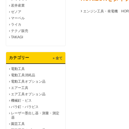
›
若井産業
›
エンジン工具・発電機 HORI
›
ゼノア
›
マーベル
›
ライカ
›
テクノ販売
›
TAKAGI
カテゴリー
» 全て
›
電動工具
›
電動工具消耗品
›
電動工具オプション品
›
エアー工具
›
エア工具オプション品
›
機械釘・ビス
›
バラ釘・バラビス
›
レーザー墨出し器・測量・測定
器
›
園芸工具