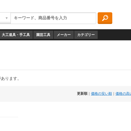
大工道具・手工具
園芸工具
メーカー
カテゴリー
品があります。
更新順
｜
価格の安い順
｜
価格の高