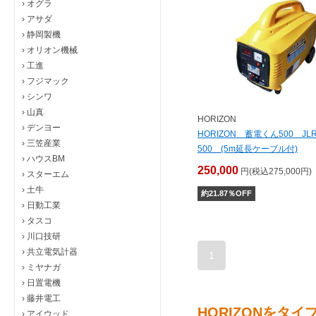
›
オグラ
›
アサダ
›
静岡製機
›
オリオン機械
›
工進
›
フジマック
›
シンワ
›
山真
HORIZON
›
デンヨー
HORIZON 蓄電くん500 JLR
›
三笠産業
500 (5m延長ケーブル付)
›
ハウスBM
250,000
円(税込275,000円)
›
スターエム
›
土牛
約
21.87
％OFF
›
日動工業
›
タスコ
›
川口技研
›
共立電気計器
1
›
ミヤナガ
›
日置電機
›
藤井電工
HORIZONをタ
›
アイウッド