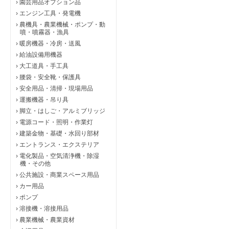
›
園芸用品オプション品
›
エンジン工具・発電機
›
農機具・農業機械・ポンプ・動
噴・噴霧器・漁具
›
暖房機器・冷房・送風
›
給油設備用機器
›
大工道具・手工具
›
腰袋・安全靴・保護具
›
安全用品・清掃・現場用品
›
運搬機器・吊り具
›
脚立・はしご・アルミブリッジ
›
電源コード・照明・作業灯
›
建築金物・基礎・水回り部材
›
エントランス・エクステリア
›
電化製品・空気清浄機・除湿
機・その他
›
公共施設・商業スペース用品
›
カー用品
›
ポンプ
›
溶接機・溶接用品
›
農業機械・農業資材