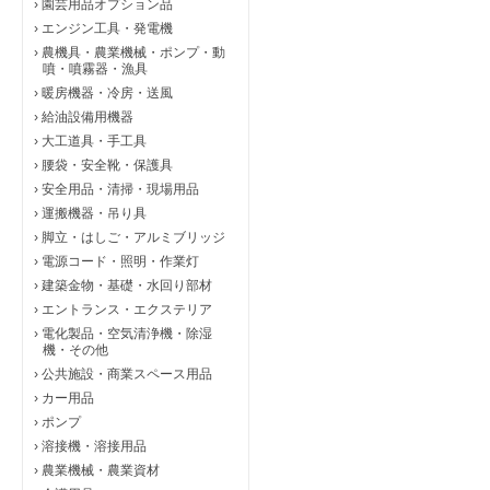
›
園芸用品オプション品
›
エンジン工具・発電機
›
農機具・農業機械・ポンプ・動
噴・噴霧器・漁具
›
暖房機器・冷房・送風
›
給油設備用機器
›
大工道具・手工具
›
腰袋・安全靴・保護具
›
安全用品・清掃・現場用品
›
運搬機器・吊り具
›
脚立・はしご・アルミブリッジ
›
電源コード・照明・作業灯
›
建築金物・基礎・水回り部材
›
エントランス・エクステリア
›
電化製品・空気清浄機・除湿
機・その他
›
公共施設・商業スペース用品
›
カー用品
›
ポンプ
›
溶接機・溶接用品
›
農業機械・農業資材