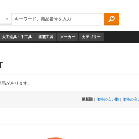
大工道具・手工具
園芸工具
メーカー
カテゴリー
T
の商品があります。
更新順
｜
価格の安い順
｜
価格の高