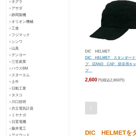
›
オグラ
›
アサダ
›
静岡製機
›
オリオン機械
›
工進
›
フジマック
›
シンワ
›
山真
DIC HELMET
›
デンヨー
DIC HELMET スタンダー
›
三笠産業
プ IZANO CAP 防災用キ
›
ハウスBM
プ
›
スターエム
2,600
円(税込2,860円)
›
土牛
›
日動工業
›
タスコ
›
川口技研
1
›
共立電気計器
›
ミヤナガ
›
日置電機
›
藤井電工
DIC HELMET
›
アイウッド