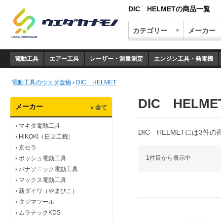
DIC HELMETの商品一覧
電動工具
エアー工具
レーザー・測量測定
エンジン工具・発電機
電動工具のウエダ金物
›
DIC HELMET
DIC HELME
メーカー
» 全て
›
マキタ電動工具
DIC HELMETには3件
›
HiKOKI（日立工機）
›
京セラ
1件目から表示中
›
ボッシュ電動工具
›
パナソニック電動工具
›
マックス電動工具
›
新ダイワ（やまびこ）
›
タジマツール
›
ムラテックKDS