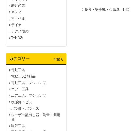
›
若井産業
›
腰袋・安全靴・保護具 DIC 
›
ゼノア
›
マーベル
›
ライカ
›
テクノ販売
›
TAKAGI
カテゴリー
» 全て
›
電動工具
›
電動工具消耗品
›
電動工具オプション品
›
エアー工具
›
エア工具オプション品
›
機械釘・ビス
›
バラ釘・バラビス
›
レーザー墨出し器・測量・測定
器
›
園芸工具