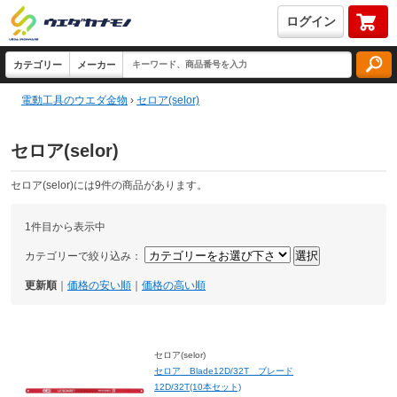
ログイン
電動工具のウエダ金物
›
セロア(selor)
セロア(selor)
セロア(selor)には9件の商品があります。
1件目から表示中
カテゴリーで絞り込み：
更新順
｜
価格の安い順
｜
価格の高い順
セロア(selor)
セロア Blade12D/32T ブレード
12D/32T(10本セット)