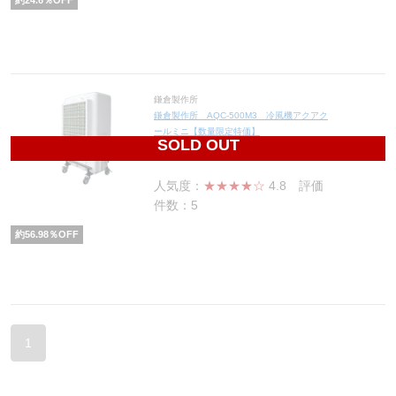
約
24.6
％OFF
鎌倉製作所
鎌倉製作所 AQC-500M3 冷風機アクアク
ールミニ【数量限定特価】
SOLD OUT
64,527
円(税込70,980円)
人気度：
★★★★☆
4.8
評価
件数：5
約
56.98
％OFF
1