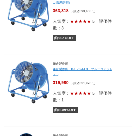
コ(低騒音形)
363,318
円(税込399,650円)
人気度：
★★★★★
5
評価件
数：3
約
8.02
％OFF
鎌倉製作所
鎌倉製作所 BJE-624-E3 ブルージェット
エコ
319,980
円(税込351,978円)
人気度：
★★★★★
5
評価件
数：1
約
16.89
％OFF
鎌倉製作所