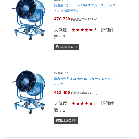
鎌倉製作所 BJS-606-E3 ブルージェットス
イング(低騒音形)
476,720
円(税込524,392円)
人気度：
★★★★★
5
評価件
数：3
約
10.39
％OFF
鎌倉製作所
鎌倉製作所 BJS-604-E3 ブルージェットス
イング
413,400
円(税込454,740円)
人気度：
★★★★★
5
評価件
数：1
約
31.1
％OFF