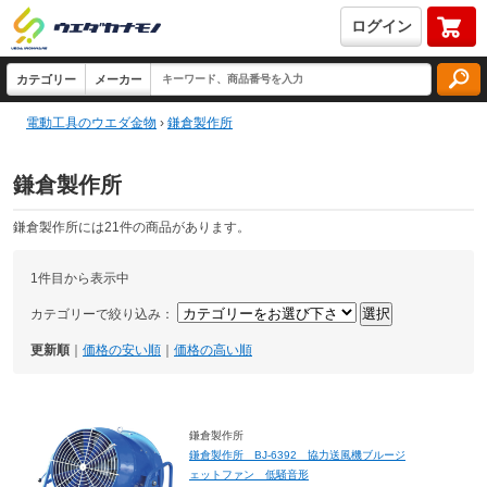
ログイン
電動工具のウエダ金物
›
鎌倉製作所
鎌倉製作所
鎌倉製作所には21件の商品があります。
1件目から表示中
カテゴリーで絞り込み：
更新順
｜
価格の安い順
｜
価格の高い順
鎌倉製作所
鎌倉製作所 BJ-6392 協力送風機ブルージ
ェットファン 低騒音形