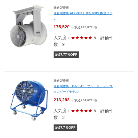
鎌倉製作所
鎌倉製作所 AHF-3041 単相100V 搬送ファ
ン
175,520
円(税込193,072円)
人気度：
★★★★★
5
評価件
数：9
約
27.77
％OFF
鎌倉製作所
鎌倉製作所 BJ-6341 ブルージェット(ス
タンダードモデル)
213,293
円(税込234,622円)
人気度：
★★★★★
5
評価件
数：3
約
27.7
％OFF