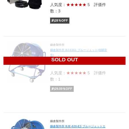
人気度：
★★★★★
5
評価件
数：3
約
28
％OFF
鎌倉製作所
鎌倉製作所 BJ-6361 ブルージェット(低騒音
形)
SOLD OUT
216,281
円(税込237,909円)
人気度：
★★★★★
5
評価件
数：1
約
29.09
％OFF
鎌倉製作所
鎌倉製作所 BJE-626-E3 ブルージェットエ