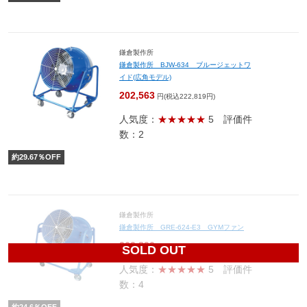
鎌倉製作所
鎌倉製作所 BJW-634 ブルージェットワ
イド(広角モデル)
202,563
円(税込222,819円)
人気度：
★★★★★
5
評価件
数：2
約
29.67
％OFF
鎌倉製作所
鎌倉製作所 GRE-624-E3 GYMファン
263,890
円(税込290,279円)
SOLD OUT
人気度：
★★★★★
5
評価件
数：4