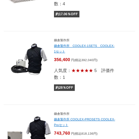
数：4
約
17.06
％OFF
鎌倉製作所
鎌倉製作所 COOLEX-1SETS COOLEX-
1セット
356,400
円(税込392,040円)
人気度：
★★★★★
5
評価件
数：1
約
28
％OFF
鎌倉製作所
鎌倉製作所 COOLEX-PROSETS COOLEX-
Proセット
743,760
円(税込818,136円)