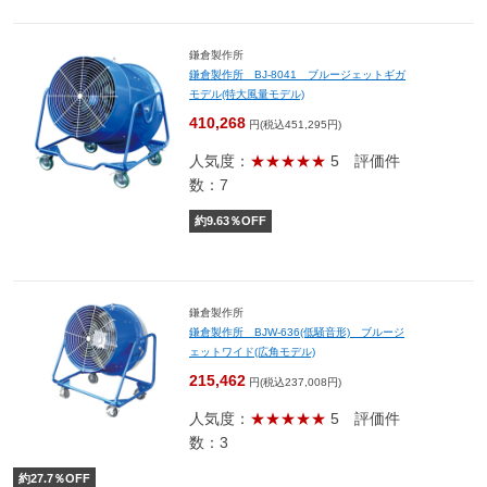
鎌倉製作所
鎌倉製作所 BJ-8041 ブルージェットギガ
モデル(特大風量モデル)
410,268
円(税込451,295円)
人気度：
★★★★★
5
評価件
数：7
約
9.63
％OFF
鎌倉製作所
鎌倉製作所 BJW-636(低騒音形) ブルージ
ェットワイド(広角モデル)
215,462
円(税込237,008円)
人気度：
★★★★★
5
評価件
数：3
約
27.7
％OFF