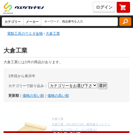
ログイン
電動工具のウエダ金物
›
大倉工業
大倉工業
大倉工業には1件の商品があります。
1件目から表示中
カテゴリーで絞り込み：
更新順
｜
価格の安い順
｜
価格の高い順
大倉工業
大倉工業 GS-SE171N 紫外線カットフィ
ルム サンブロック・エコ(5本入)