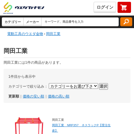
ログイン
電動工具のウエダ金物
›
岡田工業
岡田工業
岡田工業には1件の商品があります。
1件目から表示中
カテゴリーで絞り込み：
更新順
｜
価格の安い順
｜
価格の高い順
岡田工業
岡田工業 NRP357 ネスラックP【受注生
産】