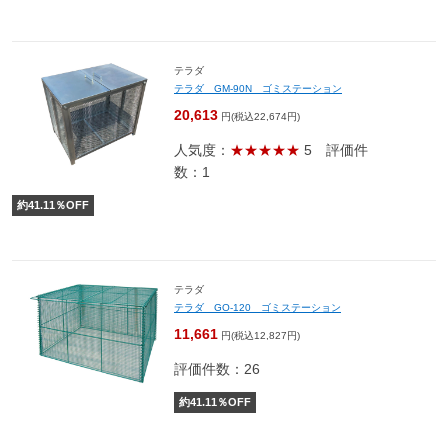
テラダ
テラダ GM-90N ゴミステーション
20,613
円(税込22,674円)
人気度：
★★★★★
5
評価件
数：1
約
41.11
％OFF
テラダ
テラダ GO-120 ゴミステーション
11,661
円(税込12,827円)
評価件数：26
約
41.11
％OFF