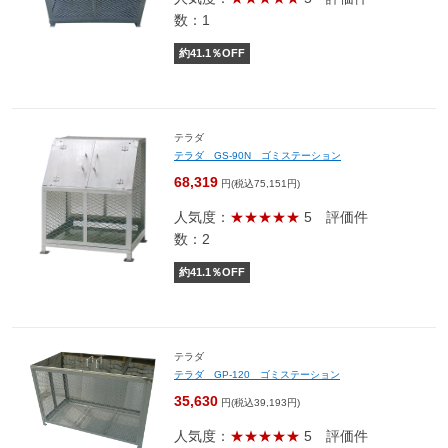
数：1
約
41.1
％OFF
テラダ
テラダ GS-90N ゴミステーション
68,319
円(税込75,151円)
人気度：
★★★★★
5
評価件
数：2
約
41.1
％OFF
テラダ
テラダ GP-120 ゴミステーション
35,630
円(税込39,193円)
人気度：
★★★★★
5
評価件