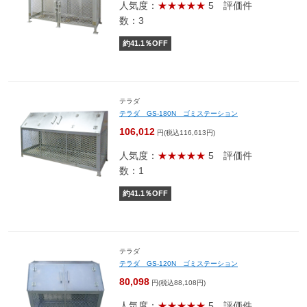
人気度：
★★★★★
5
評価件
数：3
約
41.1
％OFF
テラダ
テラダ GS-180N ゴミステーション
106,012
円(税込116,613円)
人気度：
★★★★★
5
評価件
数：1
約
41.1
％OFF
テラダ
テラダ GS-120N ゴミステーション
80,098
円(税込88,108円)
人気度：
★★★★★
5
評価件