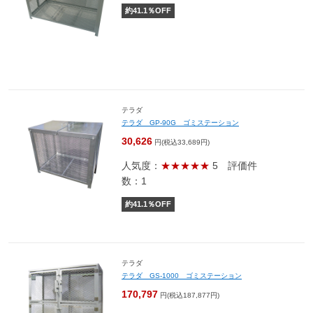
約
41.1
％OFF
テラダ
テラダ GP-90G ゴミステーション
30,626
円(税込33,689円)
人気度：
★★★★★
5
評価件
数：1
約
41.1
％OFF
テラダ
テラダ GS-1000 ゴミステーション
170,797
円(税込187,877円)