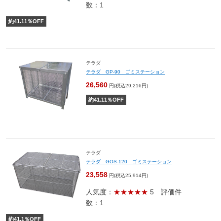
数：1
約
41.11
％OFF
テラダ
テラダ GP-90 ゴミステーション
26,560
円(税込29,216円)
約
41.11
％OFF
テラダ
テラダ GOS-120 ゴミステーション
23,558
円(税込25,914円)
人気度：
★★★★★
5
評価件
数：1
約
41.1
％OFF