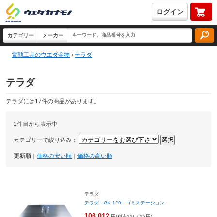
ログイン
電動工具のウエダ金物
›
テラダ
テラダ
テラダには17件の商品があります。
1件目から表示中
カテゴリーで絞り込み：
更新順
｜
価格の安い順
｜
価格の高い順
テラダ
テラダ GX-120 ゴミステーション
106,012
円(税込116,613円)