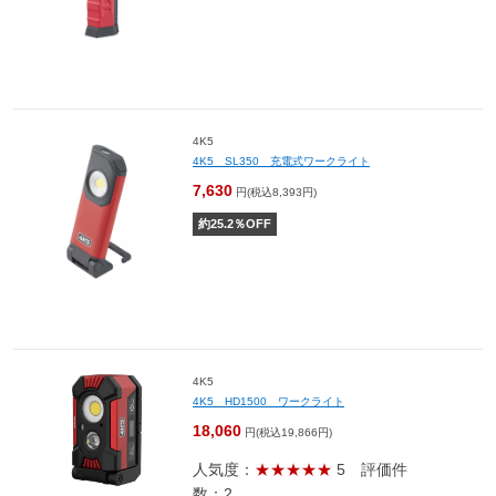
4K5
4K5 SL350 充電式ワークライト
7,630
円(税込8,393円)
約
25.2
％OFF
4K5
4K5 HD1500 ワークライト
18,060
円(税込19,866円)
人気度：
★★★★★
5
評価件
数：2