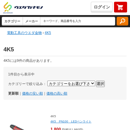
ログイン
電動工具のウエダ金物
›
4K5
4K5
4K5には9件の商品があります。
1件目から表示中
カテゴリーで絞り込み：
更新順
｜
価格の安い順
｜
価格の高い順
4K5
4K5 PN100 LEDペンライト
1,800
円(税込1,980円)