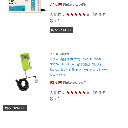
77,000
円(税込84,700円)
人気度：
★★★★★
5
評価件
数：1
約
22.22
％OFF
イチネン製作所
イチネン製作所(JIKCO) JKO-ALJD3-K
JKOAVer3 ジコー 酸素濃度計(電池駆
動/ACアダプタ付属/センサーむき出し型カー
ルコード付)
92,600
円(税込101,860円)
人気度：
★★★★★
5
評価件
数：1
約
22.18
％OFF