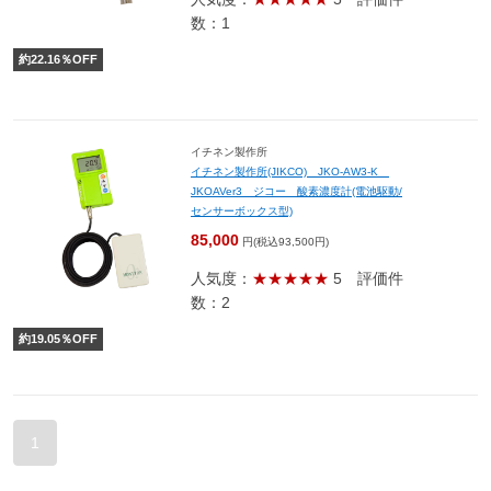
数：1
約
22.16
％OFF
イチネン製作所
イチネン製作所(JIKCO) JKO-AW3-K
JKOAVer3 ジコー 酸素濃度計(電池駆動/
センサーボックス型)
85,000
円(税込93,500円)
人気度：
★★★★★
5
評価件
数：2
約
19.05
％OFF
1