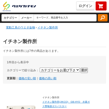
ログイン
電動工具のウエダ金物
›
イチネン製作所
イチネン製作所
イチネン製作所には7件の商品があります。
1件目から表示中
カテゴリーで絞り込み：
更新順
｜
価格の安い順
｜
価格の高い順
イチネン製作所
イチネン製作所(JIKCO) GB-HYD 水素ガ
ス警報器ガスバスター