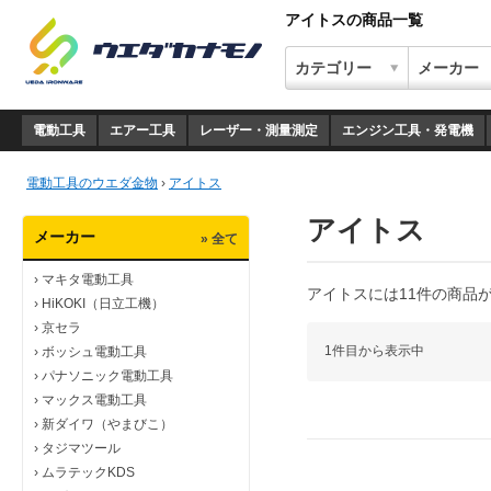
アイトスの商品一覧
電動工具
エアー工具
レーザー・測量測定
エンジン工具・発電機
電動工具のウエダ金物
›
アイトス
アイトス
メーカー
» 全て
›
マキタ電動工具
アイトスには11件の商品
›
HiKOKI（日立工機）
›
京セラ
1件目から表示中
›
ボッシュ電動工具
›
パナソニック電動工具
›
マックス電動工具
›
新ダイワ（やまびこ）
›
タジマツール
›
ムラテックKDS