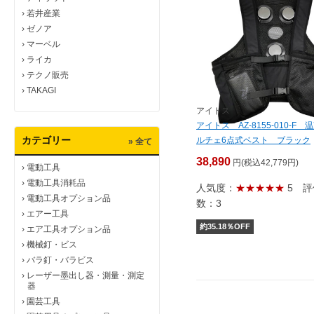
›
若井産業
›
ゼノア
›
マーベル
›
ライカ
›
テクノ販売
›
TAKAGI
アイトス
アイトス AZ-8155-010-F 
カテゴリー
ルチェ6点式ベスト ブラック
» 全て
38,890
円(税込42,779円)
›
電動工具
›
電動工具消耗品
人気度：
★★★★★
5
評
›
電動工具オプション品
数：3
›
エアー工具
約
35.18
％OFF
›
エア工具オプション品
›
機械釘・ビス
›
バラ釘・バラビス
›
レーザー墨出し器・測量・測定
器
›
園芸工具