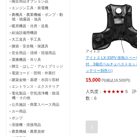
›
園芸用品オプション品
›
エンジン工具・発電機
›
農機具・農業機械・ポンプ・動
噴・噴霧器・漁具
›
暖房機器・冷房・送風
›
給油設備用機器
›
大工道具・手工具
›
腰袋・安全靴・保護具
アイトス
›
安全用品・清掃・現場用品
アイトス LX-3SPV 排熱スペ
›
運搬機器・吊り具
付 3個式ペルチェベストセッ
›
脚立・はしご・アルミブリッジ
ッテリー別売り)
›
電源コード・照明・作業灯
15,000
›
建築金物・基礎・水回り部材
円(税込16,500円)
›
エントランス・エクステリア
人気度：
★★★★★
5
評
›
電化製品・空気清浄機・除湿
機・その他
数：6
›
公共施設・商業スペース用品
›
カー用品
›
ポンプ
›
溶接機・溶接用品
1
›
農業機械・農業資材