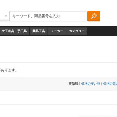
大工道具・手工具
園芸工具
メーカー
カテゴリー
があります。
更新順
｜
価格の安い順
｜
価格の高