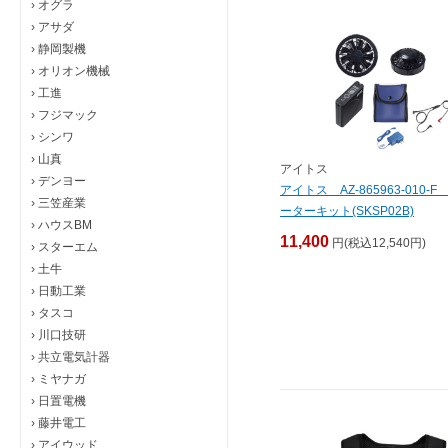
›
オグラ
›
アサダ
›
静岡製機
›
オリオン機械
›
工進
›
フジマック
›
シンワ
›
山真
アイトス
›
デンヨー
アイトス AZ-865963-010-F
›
三笠産業
ーターキット(SKSP02B)
›
ハウスBM
11,400
円(税込12,540円)
›
スターエム
›
土牛
›
日動工業
›
タスコ
›
川口技研
›
共立電気計器
›
ミヤナガ
›
日置電機
›
藤井電工
›
アイウッド