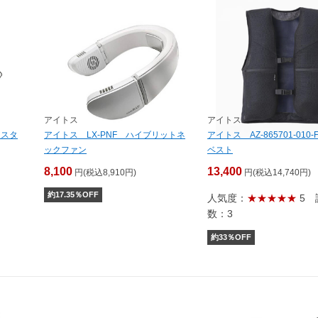
アイトス
アイトス
 スタ
アイトス LX-PNF ハイブリットネ
アイトス AZ-865701-010
ックファン
ベスト
8,100
13,400
円(税込8,910円)
円(税込14,740円)
約
17.35
％OFF
人気度：
★★★★★
5
数：3
約
33
％OFF