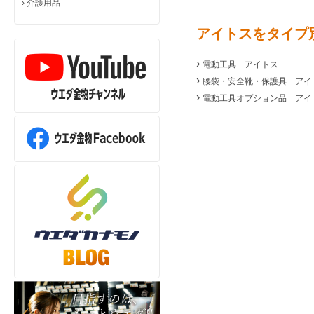
›
介護用品
アイトスをタイプ
›
電動工具 アイトス
›
腰袋・安全靴・保護具 アイ
›
電動工具オプション品 アイ