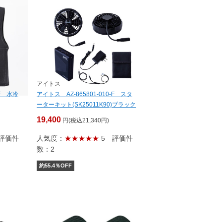
アイトス
-F 水冷
アイトス AZ-865801-010-F スタ
ーターキット(SK25011K90)ブラック
19,400
円(税込21,340円)
評価件
人気度：
★★★★★
5
評価件
数：2
約
55.4
％OFF