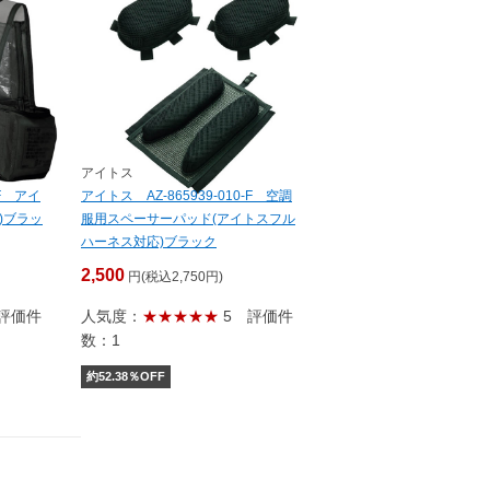
アイトス
-F アイ
アイトス AZ-865939-010-F 空調
)ブラッ
服用スペーサーパッド(アイトスフル
ハーネス対応)ブラック
2,500
円(税込2,750円)
評価件
人気度：
★★★★★
5
評価件
数：1
約
52.38
％OFF