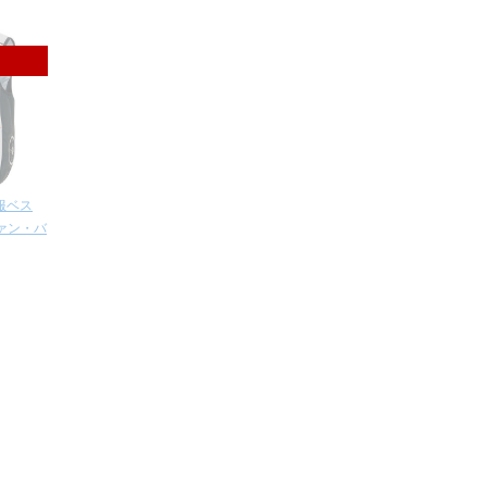
調服ベス
ァン・バ