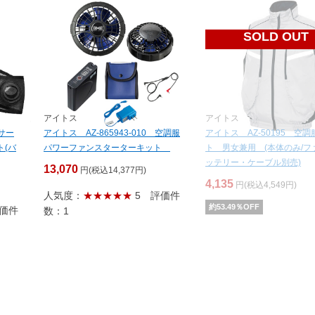
SOLD OUT
アイトス
アイトス
ーサー
アイトス AZ-865943-010 空調服
アイトス AZ-50195 空
ト(バ
パワーファンスターターキット
ト 男女兼用 (本体のみ/フ
ッテリー・ケーブル別売)
13,070
円(税込14,377円)
4,135
円(税込4,549円)
人気度：
★★★★★
5
評価件
約
53.49
％OFF
価件
数：1