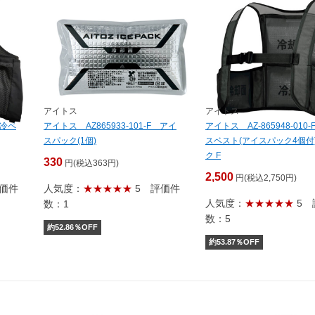
アイトス
アイトス
温冷ペ
アイトス AZ865933-101-F アイ
アイトス AZ-865948-010
スパック(1個)
スベスト(アイスパック4個付
ク F
330
円(税込363円)
2,500
円(税込2,750円)
価件
人気度：
★★★★★
5
評価件
人気度：
★★★★★
5
数：1
数：5
約
52.86
％OFF
約
53.87
％OFF