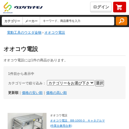
ログイン
電動工具のウエダ金物
›
オオコウ電設
オオコウ電設
オオコウ電設には1件の商品があります。
1件目から表示中
カテゴリーで絞り込み：
更新順
｜
価格の安い順
｜
価格の高い順
オオコウ電設
オオコウ電設 BB-1000-3 キャタグルマ
(作業台兼用台車)