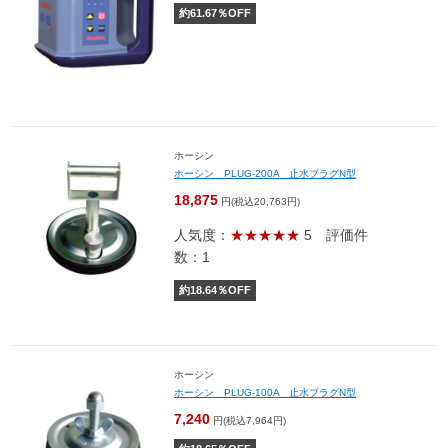
約
61.67
％OFF
ホーシン
ホーシン PLUG-200A 止水プラグN型
18,875
円(税込20,763円)
人気度：
★★★★★
5
評価件
数：1
約
18.64
％OFF
ホーシン
ホーシン PLUG-100A 止水プラグN型
7,240
円(税込7,964円)