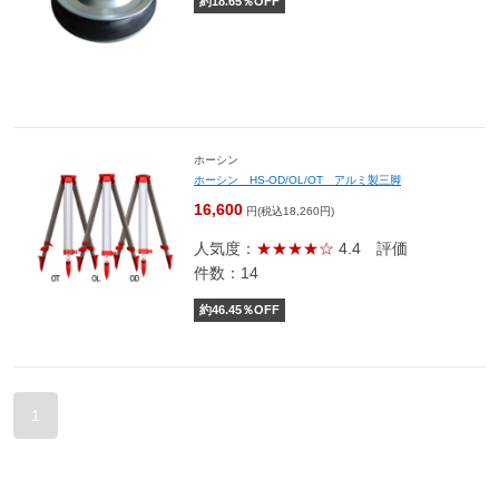
約
18.65
％OFF
ホーシン
ホーシン HS-OD/OL/OT アルミ製三脚
16,600
円(税込18,260円)
人気度：
★★★★☆
4.4
評価
件数：14
約
46.45
％OFF
1