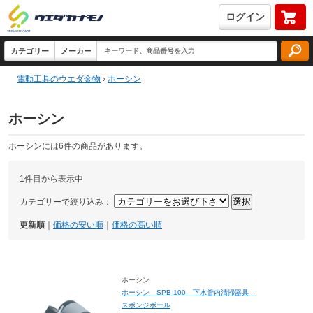
ログイン
電動工具のウエダ金物
›
ホーシン
ホーシン
ホーシンには6件の商品があります。
1件目から表示中
カテゴリーで絞り込み：
更新順
｜
価格の安い順
｜
価格の高い順
ホーシン
ホーシン SPB-100 下水管内清掃器具
スポンジボール