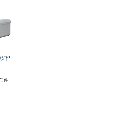
ポスト
価件