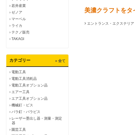
›
若井産業
美濃クラフトをタ
›
ゼノア
›
マーベル
›
エントランス・エクステリア
›
ライカ
›
テクノ販売
›
TAKAGI
カテゴリー
» 全て
›
電動工具
›
電動工具消耗品
›
電動工具オプション品
›
エアー工具
›
エア工具オプション品
›
機械釘・ビス
›
バラ釘・バラビス
›
レーザー墨出し器・測量・測定
器
›
園芸工具