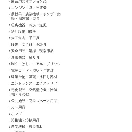
›
園芸用品オプション品
›
エンジン工具・発電機
›
農機具・農業機械・ポンプ・動
噴・噴霧器・漁具
›
暖房機器・冷房・送風
›
給油設備用機器
›
大工道具・手工具
›
腰袋・安全靴・保護具
›
安全用品・清掃・現場用品
›
運搬機器・吊り具
›
脚立・はしご・アルミブリッジ
›
電源コード・照明・作業灯
›
建築金物・基礎・水回り部材
›
エントランス・エクステリア
›
電化製品・空気清浄機・除湿
機・その他
›
公共施設・商業スペース用品
›
カー用品
›
ポンプ
›
溶接機・溶接用品
›
農業機械・農業資材