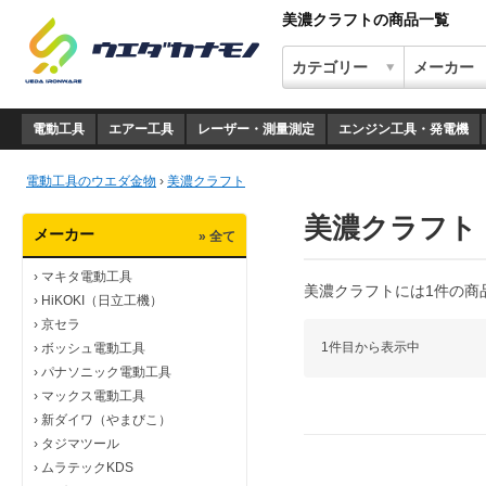
美濃クラフトの商品一覧
電動工具
エアー工具
レーザー・測量測定
エンジン工具・発電機
電動工具のウエダ金物
›
美濃クラフト
美濃クラフト
メーカー
» 全て
›
マキタ電動工具
美濃クラフトには1件の商
›
HiKOKI（日立工機）
›
京セラ
1件目から表示中
›
ボッシュ電動工具
›
パナソニック電動工具
›
マックス電動工具
›
新ダイワ（やまびこ）
›
タジマツール
›
ムラテックKDS