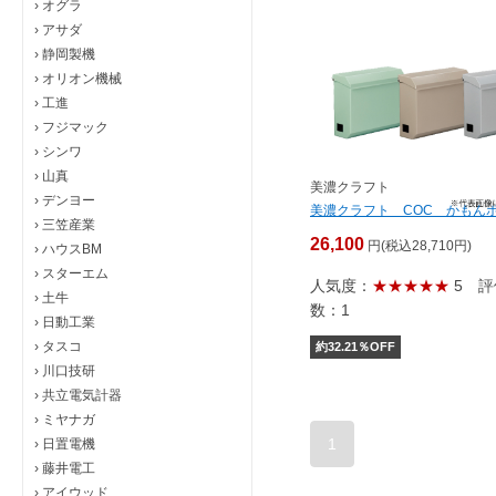
›
オグラ
›
アサダ
›
静岡製機
›
オリオン機械
›
工進
›
フジマック
›
シンワ
›
山真
美濃クラフト
›
デンヨー
美濃クラフト COC かもん
›
三笠産業
26,100
円(税込28,710円)
›
ハウスBM
›
スターエム
人気度：
★★★★★
5
評
›
土牛
数：1
›
日動工業
›
タスコ
約
32.21
％OFF
›
川口技研
›
共立電気計器
›
ミヤナガ
1
›
日置電機
›
藤井電工
›
アイウッド