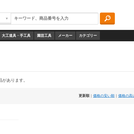
大工道具・手工具
園芸工具
メーカー
カテゴリー
品があります。
更新順
｜
価格の安い順
｜
価格の高