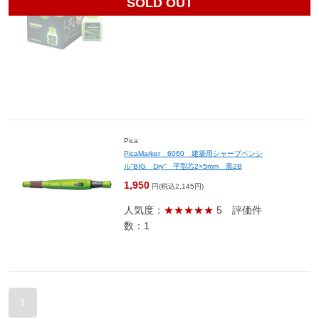
SOLD OUT
820
円(税込902円)
Pica
PicaMarker 6060 建築用シャープペンシ
ル“BIG Dry” 平型芯2×5mm 黒2B
1,950
円(税込2,145円)
人気度：
★★★★★
5
評価件
数：1
1