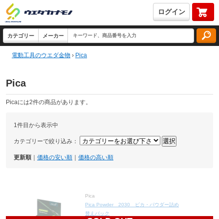
ログイン
電動工具のウエダ金物
›
Pica
Pica
Picaには2件の商品があります。
1件目から表示中
カテゴリーで絞り込み：
更新順
｜
価格の安い順
｜
価格の高い順
Pica
Pica Powder 2030 ピカ・パウダー詰め
替えパック