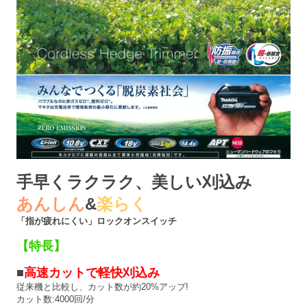
手早くラクラク、美しい刈込み
あんしん
&
楽らく
「指が疲れにくい」ロックオンスイッチ
【特長】
■
高速カットで軽快刈込み
従来機と比較し、カット数が約20%アップ!
カット数:4000回/分