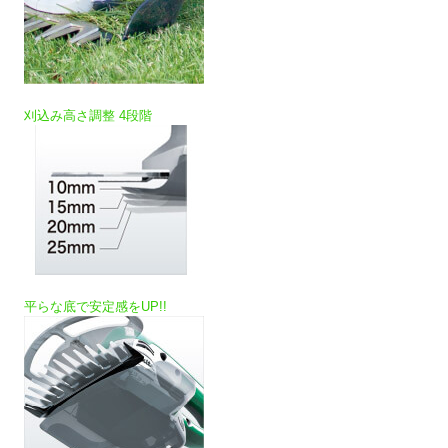
刈込み高さ調整 4段階
平らな底で安定感をUP!!