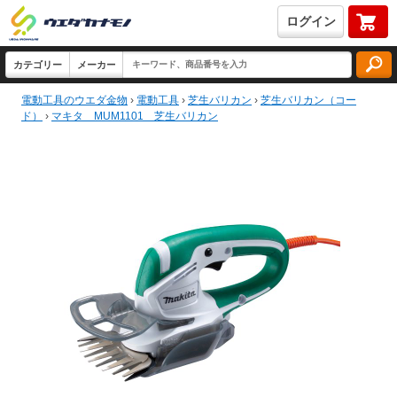
ログイン
電動工具のウエダ金物
›
電動工具
›
芝生バリカン
›
芝生バリカン（コー
ド）
›
マキタ MUM1101 芝生バリカン