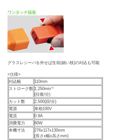
ワンタッチ脱着
グラスレシーバを外せば生垣(細い枝)の刈込も可能
<仕様
>
刈込幅
110mm
ストローク数
1,250min⁻¹
(往復/分)
カット数
2,500(回/分)
電源
単相100V
電流
0.9A
消費電力
80W
本機寸法
276x117x130mm
(長さx幅x高さmm)