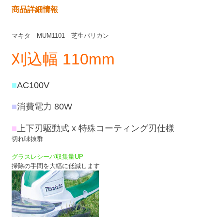
商品詳細情報
マキタ MUM1101 芝生バリカン
刈込幅 110mm
■
AC100V
■
消費電力 80W
■
上下刃駆動式 x
特殊コーティング刃仕様
切れ味抜群
グラスレシーバ収集量UP
掃除の手間を大幅に低減します