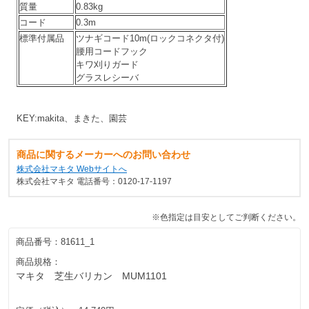
質量
0.83kg
コード
0.3m
標準付属品
ツナギコード10m(ロックコネクタ付)
腰用コードフック
キワ刈りガード
グラスレシーバ
KEY:makita、まきた、園芸
商品に関するメーカーへのお問い合わせ
株式会社マキタ Webサイトへ
株式会社マキタ 電話番号：0120-17-1197
※色指定は目安としてご判断ください。
商品番号：
81611_1
商品規格：
マキタ 芝生バリカン MUM1101