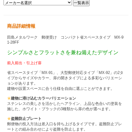
商品詳細情報
田島メタルワーク 郵便受け コンパクト省スペースタイプ MX-9
1-28FF
シンプルさとフラットさを兼ね備えたデザイン
前入前出・引上げ扉
省スペースタイプ「MX-91」、大型郵便対応タイプ「MX-92」の2タ
イプからサイズやカラー、扉の開きタイプによる多彩なバリエーシ
ョンがあります。
建物や設置スペースに合う仕様を自由に選ぶことができます。
★
建物に溶け込むカラーバリエーション
ステンレスの美しさを活かしたヘアライン、上品な色合いの塗装を
施した、ホワイト・ブラックの3種類から扉の色が選べます。
★
盗難防止プレート
郵便物の投入方法は差入口を持ち上げるタイプです。盗難防止プレ
ートとの組み合わせにより盗難を防止します。