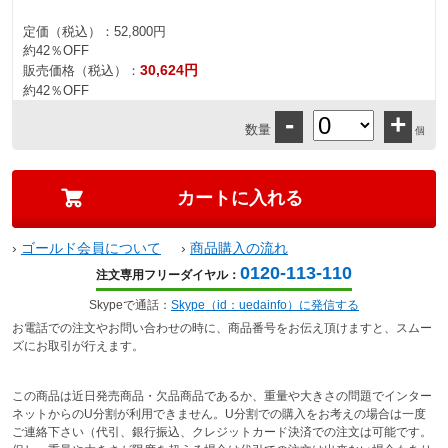
定価（税込）：
52,800円
約42％OFF
30,624円
販売価格（税込）：
約42％OFF
-
+
数量
個
›
ゴールド会員について
›
商品購入の流れ
0120-113-110
注文専用フリーダイヤル：
Skypeで通話：
Skype（id：uedainfo）に発信する
お電話での注文やお問い合わせの時に、商品番号をお伝え頂けますと、スムー
ズにお取引が行えます。
この商品は近日発売商品・欠品商品であるか、重量や大きさの問題でインター
ネットからのU分割が利用できません。U分割での購入をお考えの場合は一度
ご連絡下さい（代引、銀行振込、クレジットカード決済での注文は可能です。