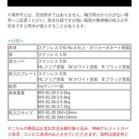
※屋外可とは、完全防水ではありません。極力雨がかりの少ない場
所へご設置ください。防水仕様ですが強い風雨や郵便物の投入が不
完全ですと雨水が侵入することがあります。
≪仕様≫
本体
ステンレス 0.6t No.4 仕上・ポリカーボネート樹脂
扉
ステンレス 1.0t
扉カバー
ステンレス 0.8t
HL:クリア塗装 W:ホワイト塗装 B:ブラック塗装
差入口プレート
ステンレス 0.8t
HL:クリア塗装 W:ホワイト塗装 B:ブラック塗装
錠前
myナンバー錠
MX-91-28-2:4.6kg
単体重量
MX-91-28-3:6.9kg
MX-91-36-2:4.8kg
MX-91-36-3:7.2kg
MX-91-28:264×24mm
投入口サイズ
MX-91-36:344×24mm
※こちらの商品はお支払方法を銀行振り込み、Webクレジットカー
ド決済、コンビニ決済のみとさせていただきます。
送料は規定外と