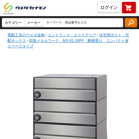
ログイン
電動工具のウエダ金物
›
エントランス・エクステリア
›
住宅用ポスト・宅
配ボックス
›
田島メタルワーク MX-91-28FF 郵便受け コンパクト省
スペースタイプ