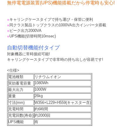
無停電電源装置(UPS)機能搭載だから停電時も安心!
●
キャリングケースタイプで持ち運び・保管に便利
●
同クラス製品トップクラスの1000VA出力インバータ搭載
●
ピーク出力2000VA
●
UPS機能(切替時間10msec)
自動切替機能付タイプ
対象機器に常時接続可能!
キャリングケースタイプで非常時の持ち出しが容易です!
<仕様>
電池種類
リチウムイオン
1080Wh
実効蓄電容量
1000W
最大出力
26kg
重量
寸法(mm)
W356×L229×H559(キャスター含)
充電時間
約6時間
充電回数(寿命)
約2000回
UPS機能
有