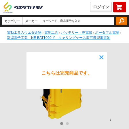
ログイン
電動工具のウエダ金物
›
電動工具
›
バッテリー・充電器
›
ポータブル電源
›
新潟電子工業 NE-BAT1000-Y キャリングケース型可搬型蓄電池
×
こちらは完売商品です。