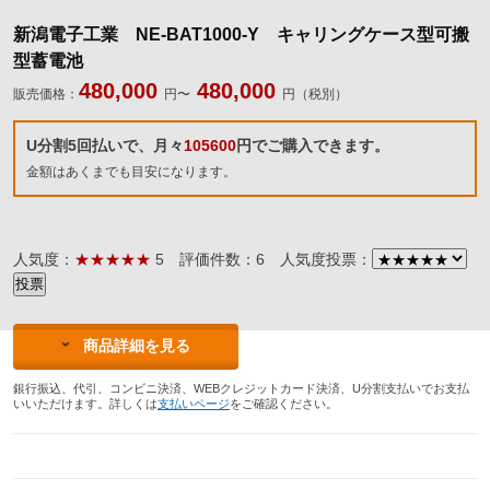
新潟電子工業 NE-BAT1000-Y キャリングケース型可搬
型蓄電池
480,000
480,000
販売価格：
円〜
円（税別）
U分割5回払いで、月々
105600
円でご購入できます。
金額はあくまでも目安になります。
人気度：
★★★★★
5
評価件数：6
人気度投票：
商品詳細を見る
銀行振込、代引、コンビニ決済、WEBクレジットカード決済、U分割支払いでお支払
いいただけます。詳しくは
支払いページ
をご確認ください。