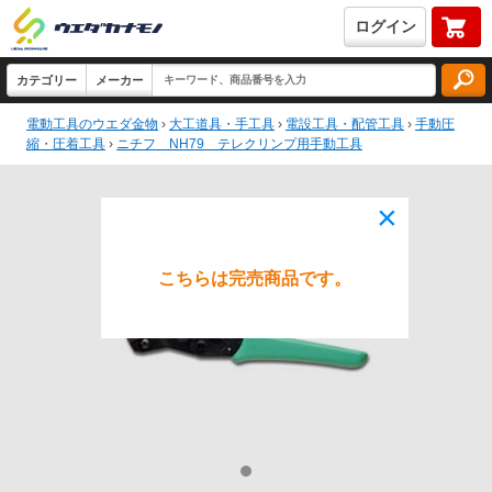
ログイン
電動工具のウエダ金物
›
大工道具・手工具
›
電設工具・配管工具
›
手動圧
縮・圧着工具
›
ニチフ NH79 テレクリンプ用手動工具
×
こちらは完売商品です。