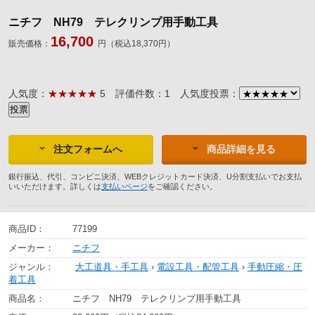
ニチフ NH79 テレクリンプ用手動工具
16,700
販売価格：
円（税込18,370円）
人気度：
★★★★★
5
評価件数：1
人気度投票：
注文フォームへ
商品詳細を見る
銀行振込、代引、コンビニ決済、WEBクレジットカード決済、U分割支払いでお支払
いいただけます。詳しくは
支払いページ
をご確認ください。
商品ID：
77199
メーカー：
ニチフ
ジャンル：
大工道具・手工具
›
電設工具・配管工具
›
手動圧縮・圧
着工具
商品名：
ニチフ NH79 テレクリンプ用手動工具