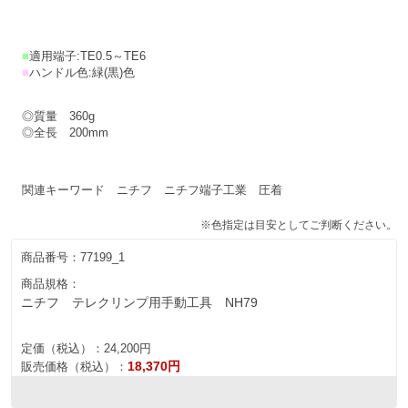
■
適用端子:TE0.5～TE6
■
ハンドル色:緑(黒)色
◎質量 360g
◎全長 200mm
関連キーワード ニチフ ニチフ端子工業 圧着
※色指定は目安としてご判断ください。
商品番号：
77199_1
商品規格：
ニチフ テレクリンプ用手動工具 NH79
定価（税込）：
24,200円
18,370円
販売価格（税込）：