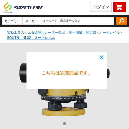
ログイン
電動工具のウエダ金物
›
レーザー墨出し器・測量・測定器
›
オートレベル
›
SOUTH NL32 オートレベル
×
こちらは完売商品です。