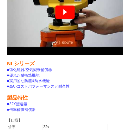
NLシリーズ
■強化磁器/空気減衰補償器
■優れた耐衝撃機能
■実用的な防塵&防水機能
■高いコストパフォーマンスと耐久性
製品特性
■32X望遠鏡
■倍率補償補償器
【
仕様
】
倍率
32x