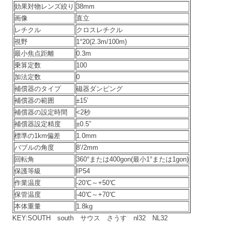
効果対物レンズ絞り
38mm
画像
直立
レチクル
クロスレチクル
視野
1°20(2.3m/100m)
最小焦点距離
0.3m
乗算定数
100
加法定数
0
補償器のタイプ
磁器ダンピング
補償器の範囲
±15’
補償器の設定時間
<2秒
補償器設定精度
±0.5”
標準の1km偏差
1.0mm
バブルの角度
8’/2mm
回転角
360°または400gon(最小1°または1gon)
保護等級
IP54
作業温度
-20℃～+50℃
保管温度
-40℃～+70℃
本体重量
1.8kg
KEY:SOUTH south サウス さうす nl32 NL32